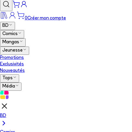
0
Créer mon compte
BD
Comics
Mangas
Jeunesse
Promotions
Exclusivités
Nouveautés
Tops
Média
BD