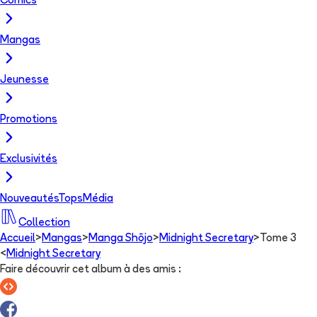
Comics
Mangas
Jeunesse
Promotions
Exclusivités
Nouveautés
Tops
Média
Collection
Accueil
>
Mangas
>
Manga Shōjo
>
Midnight Secretary
>
Tome 3
<
Midnight Secretary
Faire découvrir cet album à des amis
: