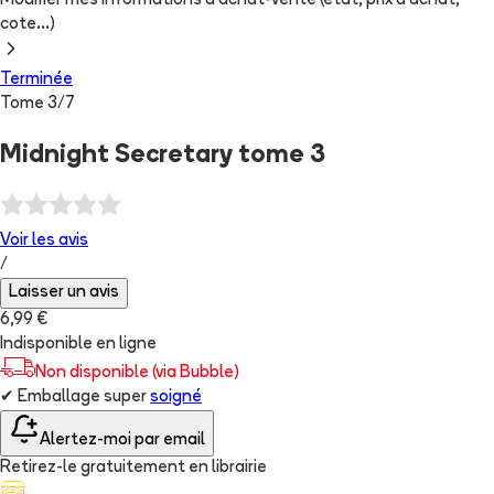
Modifier mes informations d'achat-vente (état, prix d'achat,
cote...)
Terminée
Tome
3
/
7
Midnight Secretary tome 3
Voir les
avis
/
Laisser un avis
6,99 €
Indisponible en ligne
Non disponible (via Bubble)
✔
Emballage super
soigné
Alertez-moi par email
Retirez-le gratuitement en librairie