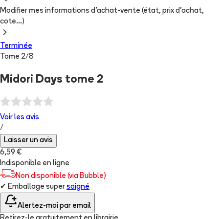
Modifier mes informations d'achat-vente (état, prix d'achat,
cote...)
Terminée
Tome
2
/
8
Midori Days tome 2
Voir les
avis
/
Laisser un avis
6,59 €
Indisponible en ligne
Non disponible (via Bubble)
✔
Emballage super
soigné
Alertez-moi par email
Retirez-le gratuitement en librairie