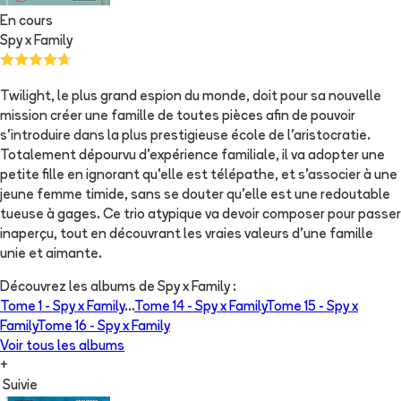
En cours
Spy x Family
Twilight, le plus grand espion du monde, doit pour sa nouvelle
mission créer une famille de toutes pièces afin de pouvoir
s'introduire dans la plus prestigieuse école de l'aristocratie.
Totalement dépourvu d'expérience familiale, il va adopter une
petite fille en ignorant qu'elle est télépathe, et s'associer à une
jeune femme timide, sans se douter qu'elle est une redoutable
tueuse à gages. Ce trio atypique va devoir composer pour passer
inaperçu, tout en découvrant les vraies valeurs d'une famille
unie et aimante.
Découvrez les albums de
Spy x Family
:
Tome 1 -
Spy x Family
...
Tome 14 -
Spy x Family
Tome 15 -
Spy x
Family
Tome 16 -
Spy x Family
Voir tous les albums
+
Suivie