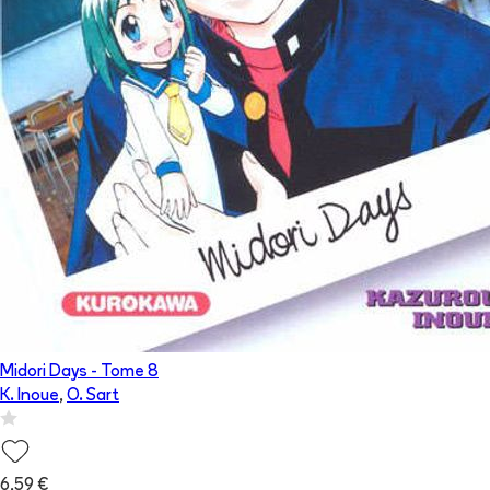
Midori Days
- Tome
8
K. Inoue
,
O. Sart
6,59 €