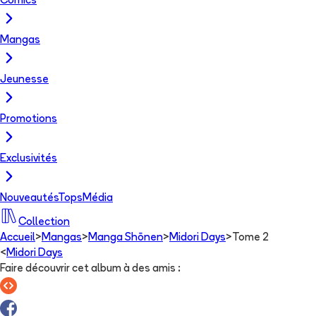
Comics
Mangas
Jeunesse
Promotions
Exclusivités
Nouveautés
Tops
Média
Collection
Accueil
>
Mangas
>
Manga Shōnen
>
Midori Days
>
Tome 2
<
Midori Days
Faire découvrir cet album à des amis
: