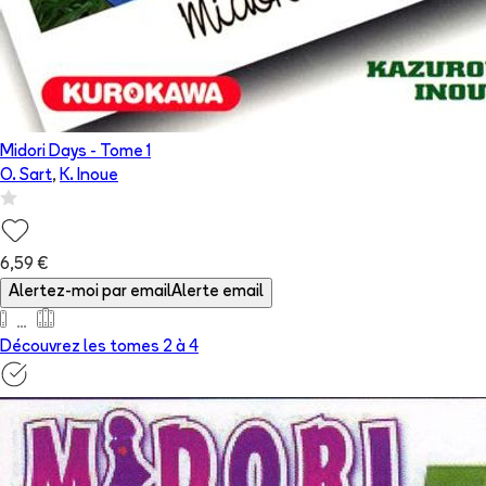
Midori Days
- Tome
1
O. Sart
,
K. Inoue
6,59 €
Alertez-moi par email
Alerte email
Découvrez les tomes 2 à
4