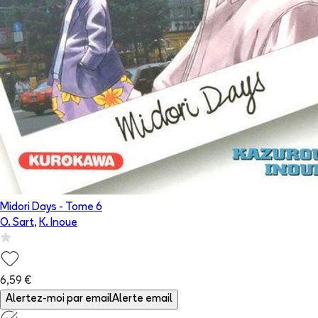
Midori Days
- Tome
6
O. Sart
,
K. Inoue
6,59 €
Alertez-moi par email
Alerte email