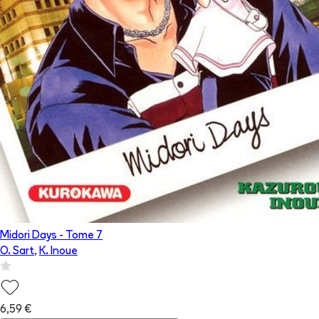
Midori Days
- Tome
7
O. Sart
,
K. Inoue
6,59 €