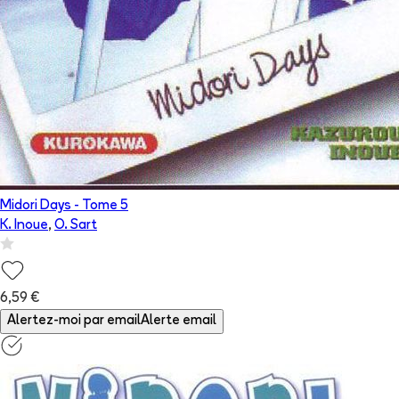
Midori Days
- Tome
5
K. Inoue
,
O. Sart
6,59 €
Alertez-moi par email
Alerte email