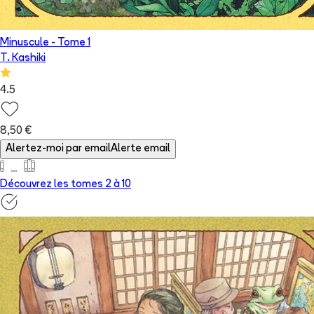
Minuscule
- Tome
1
T. Kashiki
4.5
8,50 €
Alertez-moi par email
Alerte email
Découvrez les tomes 2 à
10