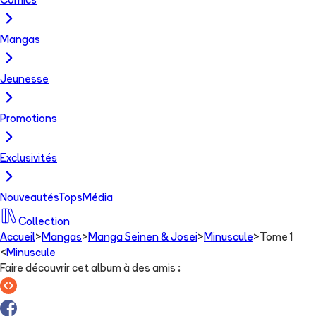
Comics
Mangas
Jeunesse
Promotions
Exclusivités
Nouveautés
Tops
Média
Collection
Accueil
>
Mangas
>
Manga Seinen & Josei
>
Minuscule
>
Tome 1
<
Minuscule
Faire découvrir cet album à des amis
: