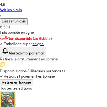
4.5
Voir les
4
avis
/
Laisser un avis
8,50 €
Indisponible en ligne
Non disponible (via Bubble)
✔
Emballage super
soigné
Alertez-moi par email
Retirez-le gratuitement en librairie
Disponible dans
31
librairie
s
partenaire
s
✔
Retrait et paiement en librairie
Retirer en librairie
Toutes les éditions