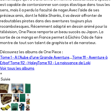
est capable de contorsionner son corps élastique dans tous les
sens, mais il a perdu la faculté de nager.Avec l'aide de ses
précieux amis, dont le fidèle Shanks, il va devoir affronter de
redoutables pirates dans des aventures toujours plus
rocambolesques. Récemment adapté en dessin animé pour la
télévision, One Piece remporte un beau succès au Japon. La
sortie de ce manga en France permet à Eiichiro Oda de faire
montre de tout son talent de graphiste et de narrateur.
Découvrez les albums de
One Piece
:
Tome 1 -
A l'Aube d'une Grande Aventure
...
Tome 111 -
Aventure à
Erbaf
Tome 112 -
Haley
Tome 113 -
La naissance de Loki
Voir tous les albums
+
Suivie