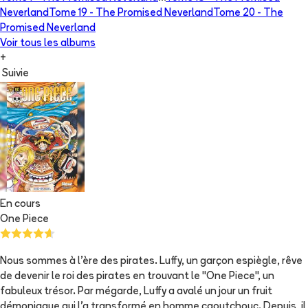
Neverland
Tome 19 -
The Promised Neverland
Tome 20 -
The
Promised Neverland
Voir tous les albums
+
Suivie
En cours
One Piece
Nous sommes à l'ère des pirates. Luffy, un garçon espiègle, rêve
de devenir le roi des pirates en trouvant le "One Piece", un
fabuleux trésor. Par mégarde, Luffy a avalé un jour un fruit
démoniaque qui l'a transformé en homme caoutchouc. Depuis, il