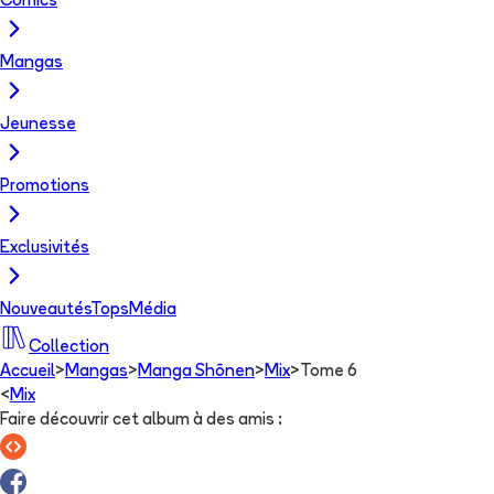
Comics
Mangas
Jeunesse
Promotions
Exclusivités
Nouveautés
Tops
Média
Collection
Accueil
>
Mangas
>
Manga Shōnen
>
Mix
>
Tome 6
<
Mix
Faire découvrir cet album à des amis
: