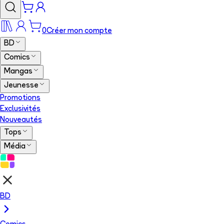
0
Créer mon compte
BD
Comics
Mangas
Jeunesse
Promotions
Exclusivités
Nouveautés
Tops
Média
BD