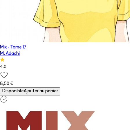
Mix
- Tome
17
M. Adachi
4.0
8,50 €
Disponible
Ajouter au panier