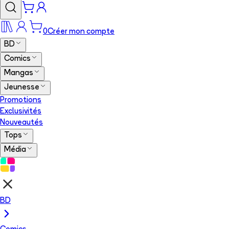
0
Créer mon compte
BD
Comics
Mangas
Jeunesse
Promotions
Exclusivités
Nouveautés
Tops
Média
BD