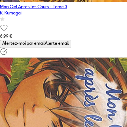
Mon Ciel Après les Cours
- Tome
3
K. Kumagai
6,99 €
Alertez-moi par email
Alerte email