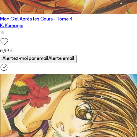
Mon Ciel Après les Cours
- Tome
4
K. Kumagai
6,99 €
Alertez-moi par email
Alerte email