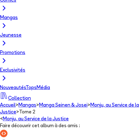
Comics
Mangas
Jeunesse
Promotions
Exclusivités
Nouveautés
Tops
Média
Collection
Accueil
>
Mangas
>
Manga Seinen & Josei
>
Monju, au Service de la
Justice
>
Tome 2
<
Monju, au Service de la Justice
Faire découvrir cet album à des amis
: