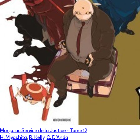
Monju, au Service de la Justice
- Tome
12
H. Miyashita
,
R. Kelly
,
C. D'Anda