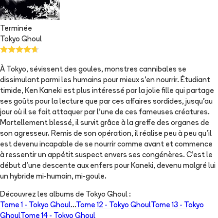
Terminée
Tokyo Ghoul
À Tokyo, sévissent des goules, monstres cannibales se
dissimulant parmi les humains pour mieux s'en nourrir. Étudiant
timide, Ken Kaneki est plus intéressé par la jolie fille qui partage
ses goûts pour la lecture que par ces affaires sordides, jusqu'au
jour où il se fait attaquer par l'une de ces fameuses créatures.
Mortellement blessé, il survit grâce à la greffe des organes de
son agresseur. Remis de son opération, il réalise peu à peu qu'il
est devenu incapable de se nourrir comme avant et commence
à ressentir un appétit suspect envers ses congénères. C'est le
début d'une descente aux enfers pour Kaneki, devenu malgré lui
un hybride mi-humain, mi-goule.
Découvrez les albums de
Tokyo Ghoul
:
Tome 1 -
Tokyo Ghoul
...
Tome 12 -
Tokyo Ghoul
Tome 13 -
Tokyo
Ghoul
Tome 14 -
Tokyo Ghoul