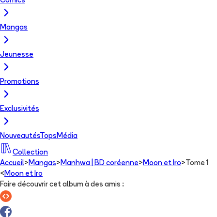
Comics
Mangas
Jeunesse
Promotions
Exclusivités
Nouveautés
Tops
Média
Collection
Accueil
>
Mangas
>
Manhwa | BD coréenne
>
Moon et Iro
>
Tome 1
<
Moon et Iro
Faire découvrir cet album à des amis
: