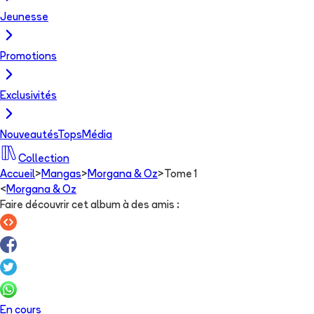
Jeunesse
Promotions
Exclusivités
Nouveautés
Tops
Média
Collection
Accueil
>
Mangas
>
Morgana & Oz
>
Tome 1
<
Morgana & Oz
Faire découvrir cet album à des amis
:
En cours