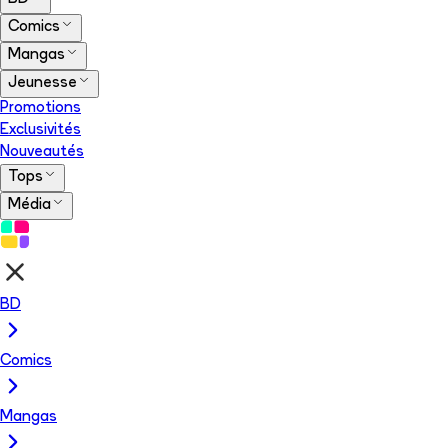
Comics
Mangas
Jeunesse
Promotions
Exclusivités
Nouveautés
Tops
Média
BD
Comics
Mangas