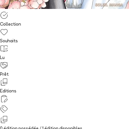
Collection
Souhaits
Lu
Prêt
Editions
0 édition possédée /
1
édition
disponibles