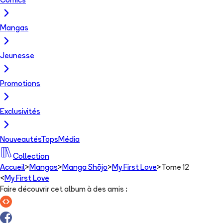
Comics
Mangas
Jeunesse
Promotions
Exclusivités
Nouveautés
Tops
Média
Collection
Accueil
>
Mangas
>
Manga Shōjo
>
My First Love
>
Tome 12
<
My First Love
Faire découvrir cet album à des amis
: