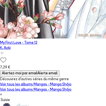
My First Love
- Tome
12
K. Aoki
7,29 €
Alertez-moi par email
Alerte email
Découvrez d'autres séries du même genre
Voir tous les albums
Mangas - Manga Shōjo
Voir tous les albums
Mangas - Manga Shōjo
+
Suivie