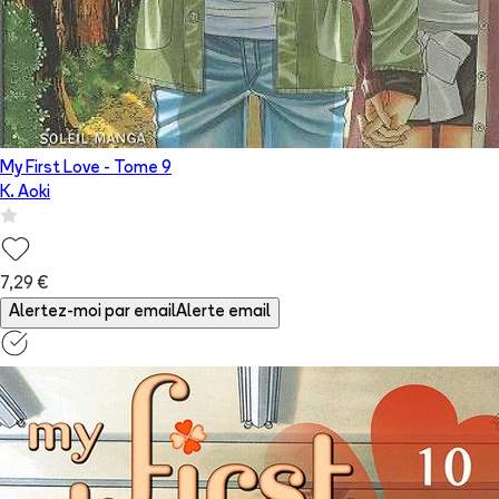
My First Love
- Tome
9
K. Aoki
7,29 €
Alertez-moi par email
Alerte email