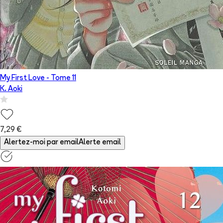
My First Love
- Tome
11
K. Aoki
7,29 €
Alertez-moi par email
Alerte email