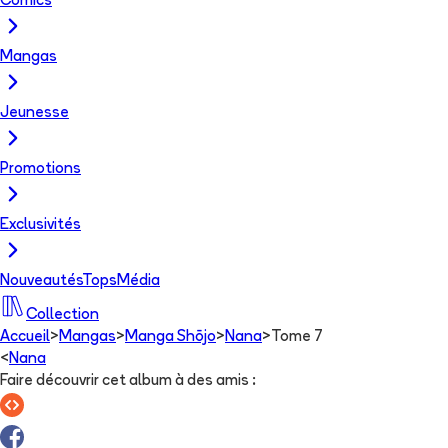
Comics
Mangas
Jeunesse
Promotions
Exclusivités
Nouveautés
Tops
Média
Collection
Accueil
>
Mangas
>
Manga Shōjo
>
Nana
>
Tome 7
<
Nana
Faire découvrir cet album à des amis
: