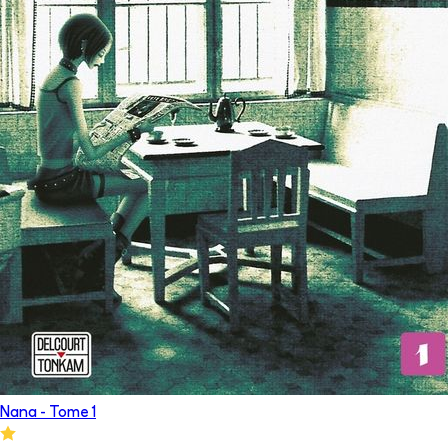
Nana
- Tome
1