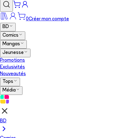
0
Créer mon compte
BD
Comics
Mangas
Jeunesse
Promotions
Exclusivités
Nouveautés
Tops
Média
BD