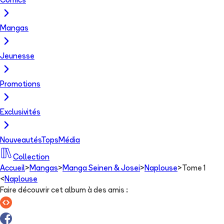
Comics
Mangas
Jeunesse
Promotions
Exclusivités
Nouveautés
Tops
Média
Collection
Accueil
>
Mangas
>
Manga Seinen & Josei
>
Naplouse
>
Tome 1
<
Naplouse
Faire découvrir cet album à des amis
: