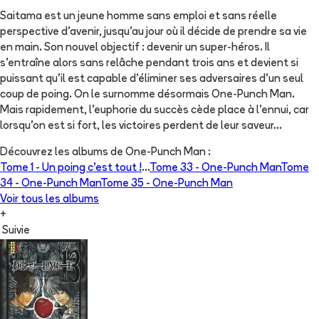
Saitama est un jeune homme sans emploi et sans réelle
perspective d'avenir, jusqu'au jour où il décide de prendre sa vie
en main. Son nouvel objectif : devenir un super-héros. Il
s'entraîne alors sans relâche pendant trois ans et devient si
puissant qu'il est capable d'éliminer ses adversaires d'un seul
coup de poing. On le surnomme désormais One-Punch Man.
Mais rapidement, l'euphorie du succès cède place à l'ennui, car
lorsqu'on est si fort, les victoires perdent de leur saveur...
Découvrez les albums de
One-Punch Man
:
Tome 1 -
Un poing c’est tout !
...
Tome 33 -
One-Punch Man
Tome
34 -
One-Punch Man
Tome 35 -
One-Punch Man
Voir tous les albums
+
Suivie