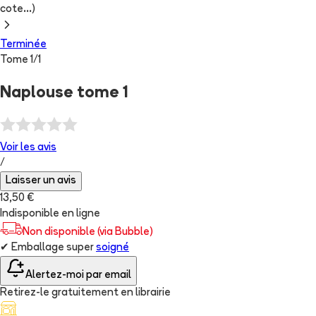
cote...)
Terminée
Tome
1
/
1
Naplouse tome 1
Voir les
avis
/
Laisser un avis
13,50 €
Indisponible en ligne
Non disponible (via Bubble)
✔
Emballage super
soigné
Alertez-moi par email
Retirez-le gratuitement en librairie