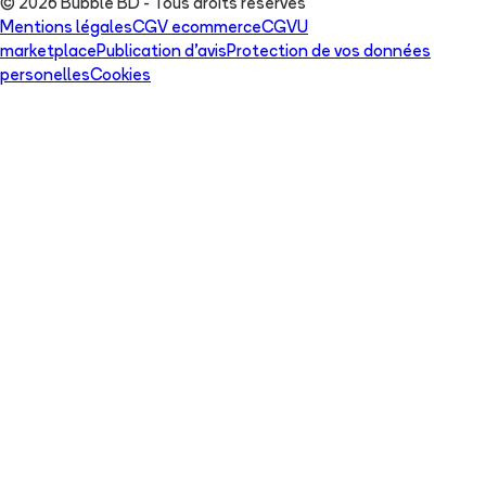
© 2026 Bubble BD - Tous droits réservés
Mentions légales
CGV ecommerce
CGVU
marketplace
Publication d'avis
Protection de vos données
personelles
Cookies