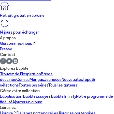
Retrait gratuit en librairie
14 jours pour échanger
A propos
Qui sommes-nous ?
Presse
Contact
Explorez Bubble
Trouvez de l'inspiration
Bande
dessinée
Comics
Mangas
Jeunesse
Nouveautés
Tops &
sélections
Toutes les séries
Tous les auteurs
Gérez votre collection
L'application Bubble
Essayez Bubble Infinity
Notre programme de
fidélité
Ajouter un album
Librairies
Libraire ? Devenez partenaire
Les librairies partenaires