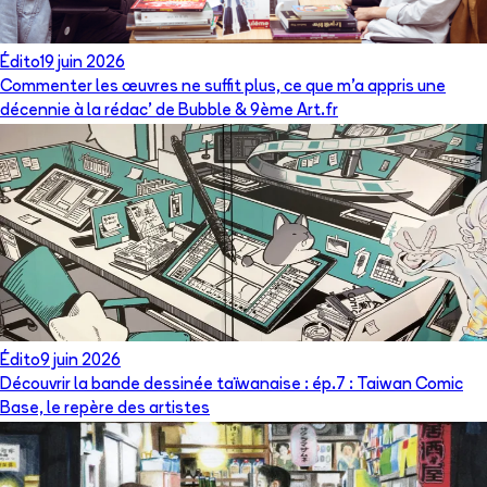
Édito
19 juin 2026
Commenter les œuvres ne suffit plus, ce que m’a appris une
décennie à la rédac’ de Bubble & 9ème Art.fr
Édito
9 juin 2026
Découvrir la bande dessinée taïwanaise : ép.7 : Taiwan Comic
Base, le repère des artistes