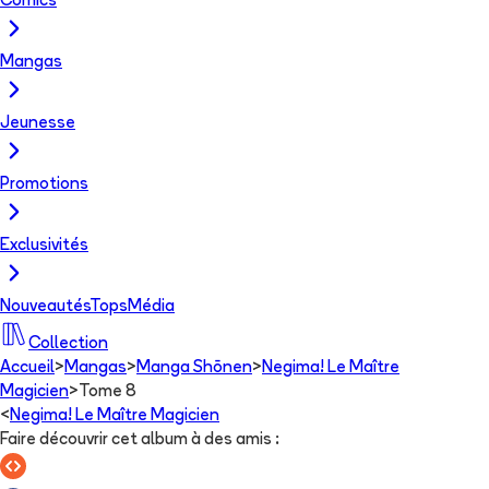
Comics
Mangas
Jeunesse
Promotions
Exclusivités
Nouveautés
Tops
Média
Collection
Accueil
>
Mangas
>
Manga Shōnen
>
Negima! Le Maître
Magicien
>
Tome 8
<
Negima! Le Maître Magicien
Faire découvrir cet album à des amis
: