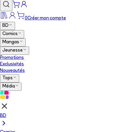
0
Créer mon compte
BD
Comics
Mangas
Jeunesse
Promotions
Exclusivités
Nouveautés
Tops
Média
BD