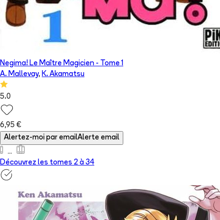
Negima! Le Maître Magicien
- Tome
1
A. Mallevay
,
K. Akamatsu
5.0
6,95 €
Alertez-moi par email
Alerte email
Découvrez les tomes 2 à
34