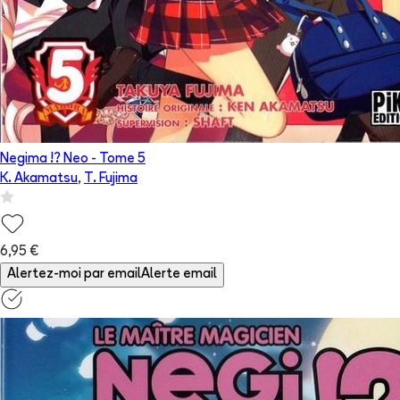
Negima !? Neo
- Tome
5
K. Akamatsu
,
T. Fujima
6,95 €
Alertez-moi par email
Alerte email