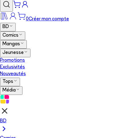
0
Créer mon compte
BD
Comics
Mangas
Jeunesse
Promotions
Exclusivités
Nouveautés
Tops
Média
BD