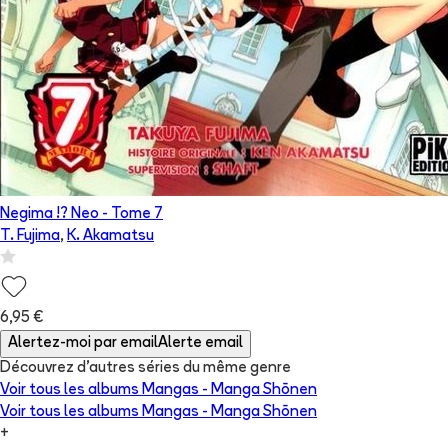
Negima !? Neo
- Tome
7
T. Fujima
,
K. Akamatsu
6,95 €
Alertez-moi par email
Alerte email
Découvrez d'autres séries du même genre
Voir tous les albums
Mangas - Manga Shōnen
Voir tous les albums
Mangas - Manga Shōnen
+