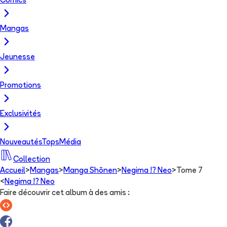
Comics
Mangas
Jeunesse
Promotions
Exclusivités
Nouveautés
Tops
Média
Collection
Accueil
>
Mangas
>
Manga Shōnen
>
Negima !? Neo
>
Tome 7
<
Negima !? Neo
Faire découvrir cet album à des amis
: