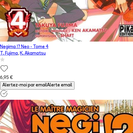
Negima !? Neo
- Tome
4
T. Fujima
,
K. Akamatsu
6,95 €
Alertez-moi par email
Alerte email