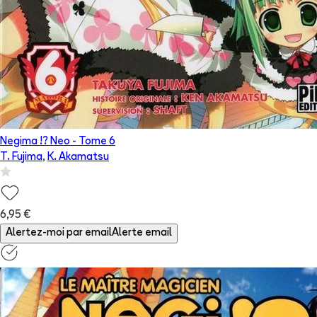
Negima !? Neo
- Tome
6
T. Fujima
,
K. Akamatsu
6,95 €
Alertez-moi par email
Alerte email