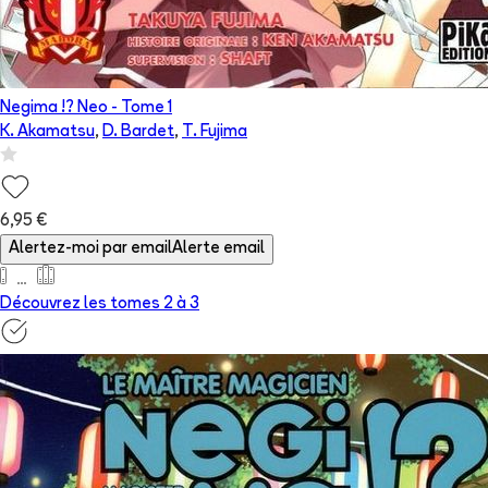
Negima !? Neo
- Tome
1
K. Akamatsu
,
D. Bardet
,
T. Fujima
6,95 €
Alertez-moi par email
Alerte email
Découvrez les tomes 2 à
3