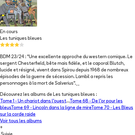
En cours
Les tuniques bleues
BDM 23/24 : "Une excellente approche du western comique. Le
sergent Chesterfield, bête mais fidèle, et le caporal Blutch,
lucide et résigné, vivent dans Spirou depuis 1968 de nombreux
épisodes de la guerre de sécession. Lambil a repris les
personnages à la mort de Salverius".__
Découvrez les albums de
Les tuniques bleues
:
Tome 1 -
Un chariot dans l'ouest
...
Tome 68 -
De l'or pour les
bleus
Tome 69 -
Lincoln dans la ligne de mire
Tome 70 -
Les Bleus
sur la corde raide
Voir tous les albums
+
Suivie