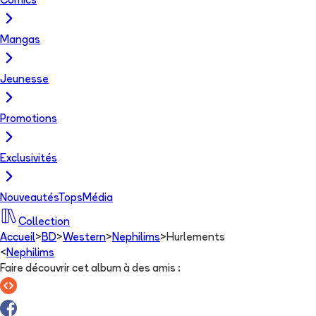
Comics
Mangas
Jeunesse
Promotions
Exclusivités
Nouveautés
Tops
Média
Collection
Accueil
>
BD
>
Western
>
Nephilims
>
Hurlements
<
Nephilims
Faire découvrir cet album à des amis
: