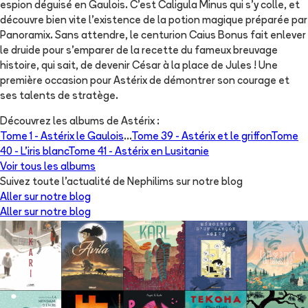
espion déguisé en Gaulois. C’est Caligula Minus qui s’y colle, et
découvre bien vite l’existence de la potion magique préparée par
Panoramix. Sans attendre, le centurion Caius Bonus fait enlever
le druide pour s’emparer de la recette du fameux breuvage
histoire, qui sait, de devenir César à la place de Jules ! Une
première occasion pour Astérix de démontrer son courage et
ses talents de stratège.
Découvrez les albums de
Astérix
:
Tome 1 -
Astérix le Gaulois
...
Tome 39 -
Astérix et le griffon
Tome
40 -
L'iris blanc
Tome 41 -
Astérix en Lusitanie
Voir tous les albums
Suivez toute l'actualité de Nephilims sur notre blog
Aller sur notre blog
Aller sur notre blog