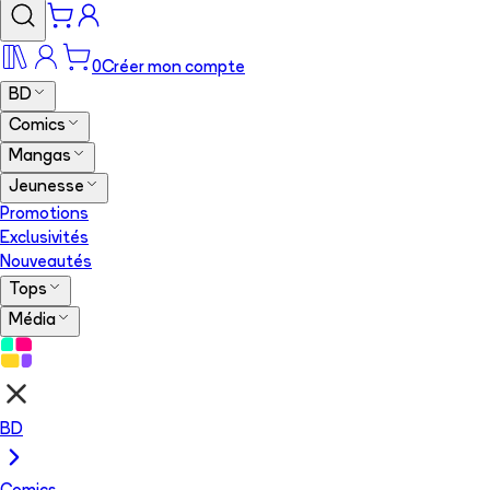
0
Créer mon compte
BD
Comics
Mangas
Jeunesse
Promotions
Exclusivités
Nouveautés
Tops
Média
BD