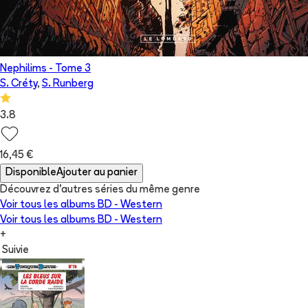
Nephilims
- Tome
3
S. Créty
,
S. Runberg
3.8
16,45 €
Disponible
Ajouter au panier
Découvrez d'autres séries du même genre
Voir tous les albums
BD - Western
Voir tous les albums
BD - Western
+
Suivie