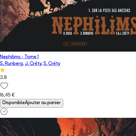
Nephilims
- Tome
1
S. Runberg
,
J. Créty
,
S. Créty
3.8
16,45 €
Disponible
Ajouter au panier