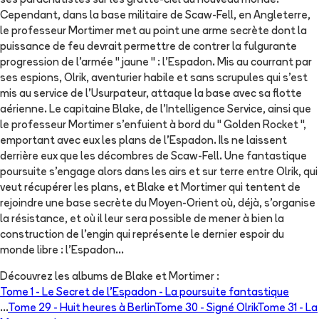
ses parachutistes sur les gratte-ciel du nouveau monde.
Cependant, dans la base militaire de Scaw-Fell, en Angleterre,
le professeur Mortimer met au point une arme secrète dont la
puissance de feu devrait permettre de contrer la fulgurante
progression de l'armée " jaune " : l'Espadon. Mis au courrant par
ses espions, Olrik, aventurier habile et sans scrupules qui s'est
mis au service de l'Usurpateur, attaque la base avec sa flotte
aérienne. Le capitaine Blake, de l'Intelligence Service, ainsi que
le professeur Mortimer s'enfuient à bord du " Golden Rocket ",
emportant avec eux les plans de l'Espadon. Ils ne laissent
derrière eux que les décombres de Scaw-Fell. Une fantastique
poursuite s'engage alors dans les airs et sur terre entre Olrik, qui
veut récupérer les plans, et Blake et Mortimer qui tentent de
rejoindre une base secrète du Moyen-Orient où, déjà, s'organise
la résistance, et où il leur sera possible de mener à bien la
construction de l'engin qui représente le dernier espoir du
monde libre : l'Espadon...
Découvrez les albums de
Blake et Mortimer
:
Tome 1 -
Le Secret de l'Espadon - La poursuite fantastique
...
Tome 29 -
Huit heures à Berlin
Tome 30 -
Signé Olrik
Tome 31 -
La