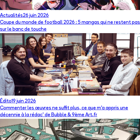
Actualités
26 juin 2026
Coupe du monde de football 2026 : 5 mangas qui ne restent pas
sur le banc de touche
Édito
19 juin 2026
Commenter les œuvres ne suffit plus, ce que m’a appris une
décennie à la rédac’ de Bubble & 9ème Art.fr