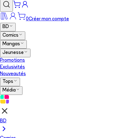
0
Créer mon compte
BD
Comics
Mangas
Jeunesse
Promotions
Exclusivités
Nouveautés
Tops
Média
BD