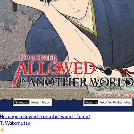
No longer allowed in another world
- Tome
1
T. Wakamatsu