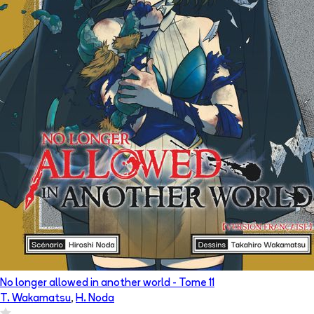
No longer allowed in another world
- Tome
11
T. Wakamatsu
,
H. Noda