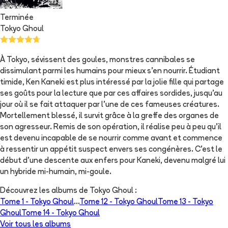
Terminée
Tokyo Ghoul
À Tokyo, sévissent des goules, monstres cannibales se
dissimulant parmi les humains pour mieux s'en nourrir. Étudiant
timide, Ken Kaneki est plus intéressé par la jolie fille qui partage
ses goûts pour la lecture que par ces affaires sordides, jusqu'au
jour où il se fait attaquer par l'une de ces fameuses créatures.
Mortellement blessé, il survit grâce à la greffe des organes de
son agresseur. Remis de son opération, il réalise peu à peu qu'il
est devenu incapable de se nourrir comme avant et commence
à ressentir un appétit suspect envers ses congénères. C'est le
début d'une descente aux enfers pour Kaneki, devenu malgré lui
un hybride mi-humain, mi-goule.
Découvrez les albums de
Tokyo Ghoul
:
Tome 1 -
Tokyo Ghoul
...
Tome 12 -
Tokyo Ghoul
Tome 13 -
Tokyo
Ghoul
Tome 14 -
Tokyo Ghoul
Voir tous les albums