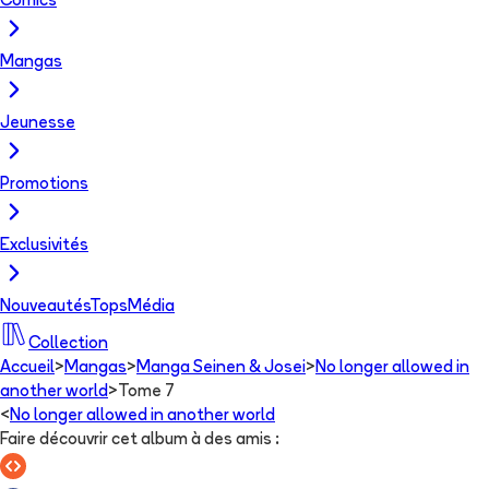
Comics
Mangas
Jeunesse
Promotions
Exclusivités
Nouveautés
Tops
Média
Collection
Accueil
>
Mangas
>
Manga Seinen & Josei
>
No longer allowed in
another world
>
Tome 7
<
No longer allowed in another world
Faire découvrir cet album à des amis
: