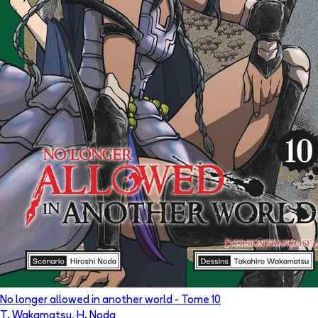
No longer allowed in another world
- Tome
10
T. Wakamatsu
,
H. Noda