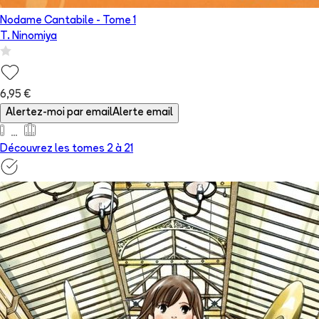
Nodame Cantabile
- Tome
1
T. Ninomiya
6,95 €
Alertez-moi par email
Alerte email
Découvrez les tomes 2 à
21