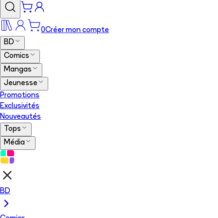
0
Créer mon compte
BD
Comics
Mangas
Jeunesse
Promotions
Exclusivités
Nouveautés
Tops
Média
BD