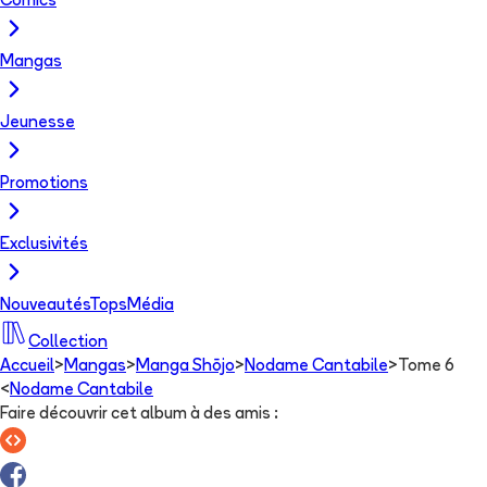
Comics
Mangas
Jeunesse
Promotions
Exclusivités
Nouveautés
Tops
Média
Collection
Accueil
>
Mangas
>
Manga Shōjo
>
Nodame Cantabile
>
Tome 6
<
Nodame Cantabile
Faire découvrir cet album à des amis
: