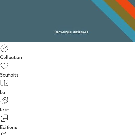
Collection
Souhaits
Lu
Prêt
Editions