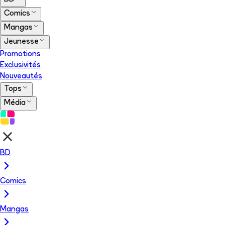
Comics
Mangas
Jeunesse
Promotions
Exclusivités
Nouveautés
Tops
Média
BD
Comics
Mangas