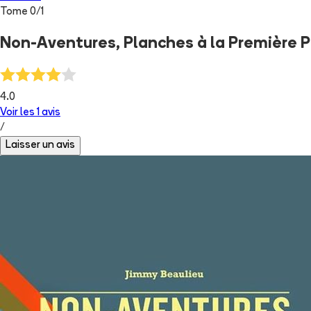
Tome
0
/
1
Non-Aventures, Planches à la Première 
4.0
Voir les
1
avis
/
Laisser un avis