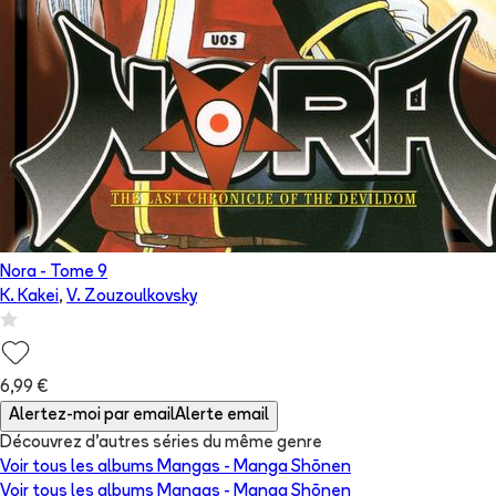
Nora
- Tome
9
K. Kakei
,
V. Zouzoulkovsky
6,99 €
Alertez-moi par email
Alerte email
Découvrez d'autres séries du même genre
Voir tous les albums
Mangas - Manga Shōnen
Voir tous les albums
Mangas - Manga Shōnen