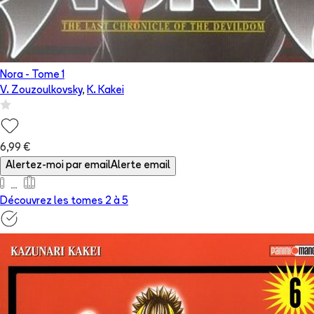
Nora
- Tome
1
V. Zouzoulkovsky
,
K. Kakei
6,99 €
Alertez-moi par email
Alerte email
Découvrez les tomes 2 à
5