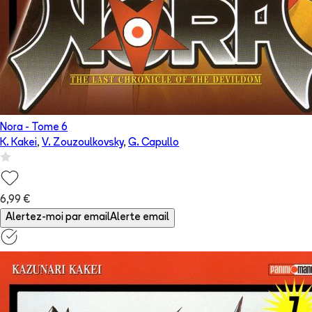
Nora
- Tome
6
K. Kakei
,
V. Zouzoulkovsky
,
G. Capullo
6,99 €
Alertez-moi par email
Alerte email