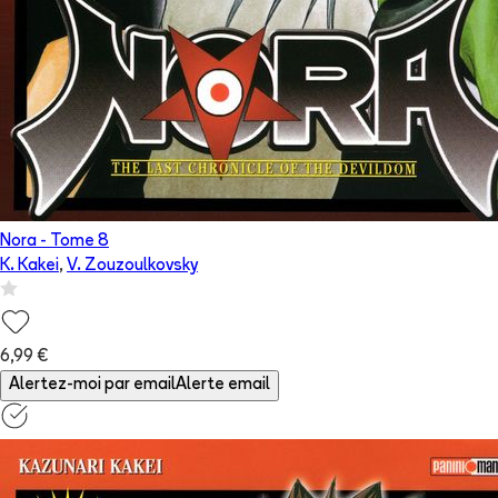
Nora
- Tome
8
K. Kakei
,
V. Zouzoulkovsky
6,99 €
Alertez-moi par email
Alerte email