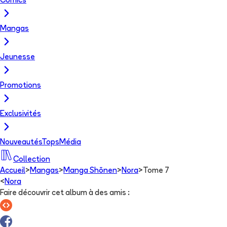
Comics
Mangas
Jeunesse
Promotions
Exclusivités
Nouveautés
Tops
Média
Collection
Accueil
>
Mangas
>
Manga Shōnen
>
Nora
>
Tome 7
<
Nora
Faire découvrir cet album à des amis
: