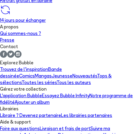
Retrait gratuit en librairie
14 jours pour échanger
A propos
Qui sommes-nous ?
Presse
Contact
Explorez Bubble
Trouvez de l'inspiration
Bande
dessinée
Comics
Mangas
Jeunesse
Nouveautés
Tops &
sélections
Toutes les séries
Tous les auteurs
Gérez votre collection
L'application Bubble
Essayez Bubble Infinity
Notre programme de
fidélité
Ajouter un album
Librairies
Libraire ? Devenez partenaire
Les librairies partenaires
Aide & support
Foire aux questions
Livraison et frais de port
Suivre ma