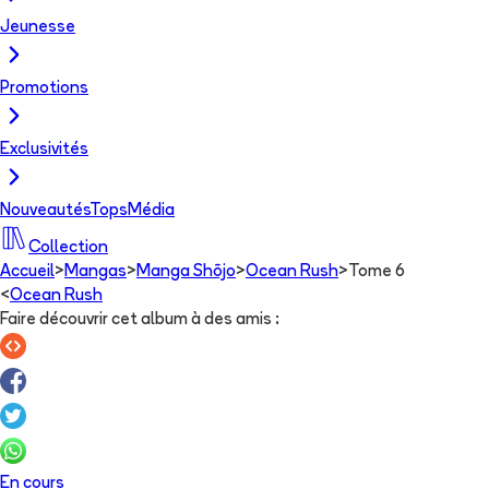
Jeunesse
Promotions
Exclusivités
Nouveautés
Tops
Média
Collection
Accueil
>
Mangas
>
Manga Shōjo
>
Ocean Rush
>
Tome 6
<
Ocean Rush
Faire découvrir cet album à des amis
:
En cours