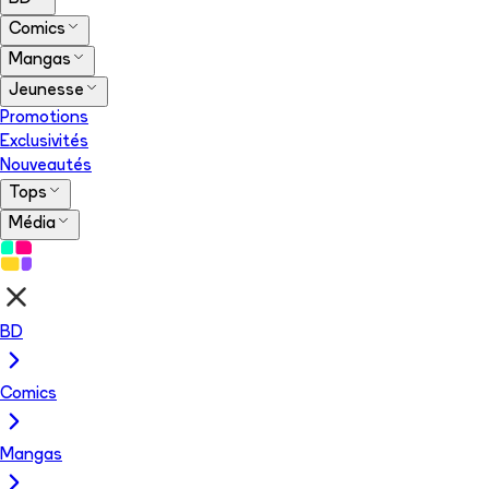
Comics
Mangas
Jeunesse
Promotions
Exclusivités
Nouveautés
Tops
Média
BD
Comics
Mangas