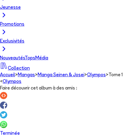
Jeunesse
Promotions
Exclusivités
Nouveautés
Tops
Média
Collection
Accueil
>
Mangas
>
Manga Seinen & Josei
>
Olympos
>
Tome 1
<
Olympos
Faire découvrir cet album à des amis
:
Terminée