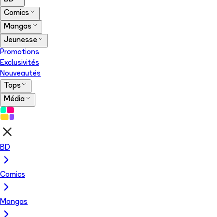
Comics
Mangas
Jeunesse
Promotions
Exclusivités
Nouveautés
Tops
Média
BD
Comics
Mangas