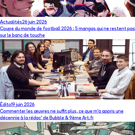
Actualités
26 juin 2026
Coupe du monde de football 2026 : 5 mangas qui ne restent pas
sur le banc de touche
Édito
19 juin 2026
Commenter les œuvres ne suffit plus, ce que m’a appris une
décennie à la rédac’ de Bubble & 9ème Art.fr