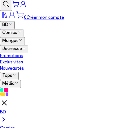
0
Créer mon compte
BD
Comics
Mangas
Jeunesse
Promotions
Exclusivités
Nouveautés
Tops
Média
BD