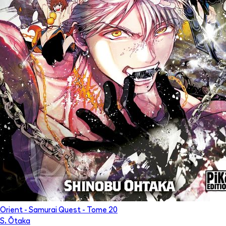
Orient - Samurai Quest
- Tome
20
S. Ōtaka