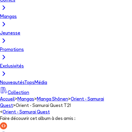
Comics
Mangas
Jeunesse
Promotions
Exclusivités
Nouveautés
Tops
Média
Collection
Accueil
>
Mangas
>
Manga Shōnen
>
Orient - Samurai
Quest
>
Orient - Samurai Quest T21
<
Orient - Samurai Quest
Faire découvrir cet album à des amis
: