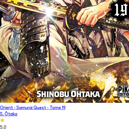
Orient - Samurai Quest
- Tome
19
S. Ōtaka
5.0