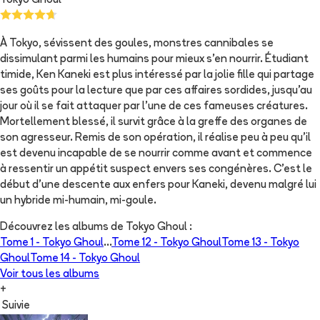
Tokyo Ghoul
À Tokyo, sévissent des goules, monstres cannibales se
dissimulant parmi les humains pour mieux s'en nourrir. Étudiant
timide, Ken Kaneki est plus intéressé par la jolie fille qui partage
ses goûts pour la lecture que par ces affaires sordides, jusqu'au
jour où il se fait attaquer par l'une de ces fameuses créatures.
Mortellement blessé, il survit grâce à la greffe des organes de
son agresseur. Remis de son opération, il réalise peu à peu qu'il
est devenu incapable de se nourrir comme avant et commence
à ressentir un appétit suspect envers ses congénères. C'est le
début d'une descente aux enfers pour Kaneki, devenu malgré lui
un hybride mi-humain, mi-goule.
Découvrez les albums de
Tokyo Ghoul
:
Tome 1 -
Tokyo Ghoul
...
Tome 12 -
Tokyo Ghoul
Tome 13 -
Tokyo
Ghoul
Tome 14 -
Tokyo Ghoul
Voir tous les albums
+
Suivie