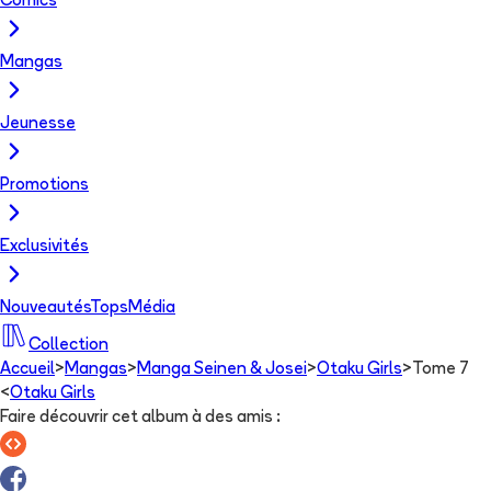
Comics
Mangas
Jeunesse
Promotions
Exclusivités
Nouveautés
Tops
Média
Collection
Accueil
>
Mangas
>
Manga Seinen & Josei
>
Otaku Girls
>
Tome 7
<
Otaku Girls
Faire découvrir cet album à des amis
: