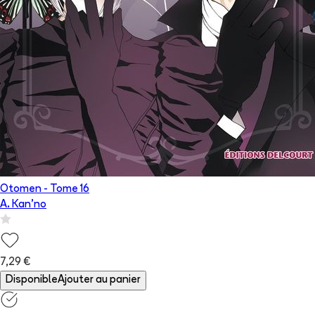
Otomen
- Tome
16
A. Kan'no
7,29 €
Disponible
Ajouter au panier