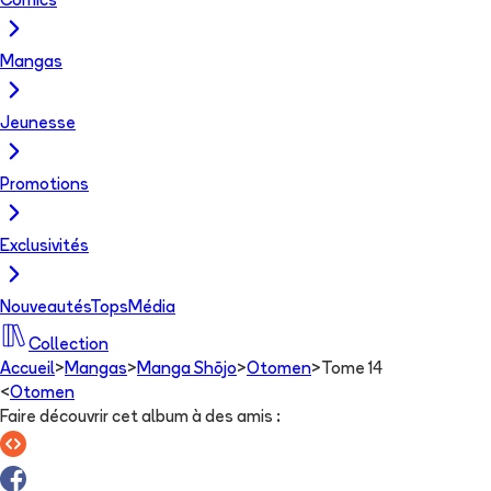
Comics
Mangas
Jeunesse
Promotions
Exclusivités
Nouveautés
Tops
Média
Collection
Accueil
>
Mangas
>
Manga Shōjo
>
Otomen
>
Tome 14
<
Otomen
Faire découvrir cet album à des amis
: