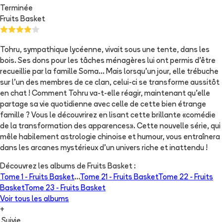
Terminée
Fruits Basket
Tohru, sympathique lycéenne, vivait sous une tente, dans les
bois. Ses dons pour les tâches ménagères lui ont permis d'être
recueillie par la famille Soma... Mais lorsqu'un jour, elle trébuche
sur l'un des membres de ce clan, celui-ci se transforme aussitôt
en chat ! Comment Tohru va-t-elle réagir, maintenant qu'elle
partage sa vie quotidienne avec celle de cette bien étrange
famille ? Vous le découvrirez en lisant cette brillante «comédie
de la transformation des apparences». Cette nouvelle série, qui
mêle habilement astrologie chinoise et humour, vous entraînera
dans les arcanes mystérieux d'un univers riche et inattendu !
Découvrez les albums de
Fruits Basket
:
Tome 1 -
Fruits Basket
...
Tome 21 -
Fruits Basket
Tome 22 -
Fruits
Basket
Tome 23 -
Fruits Basket
Voir tous les albums
+
Suivie