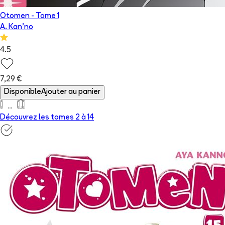
Otomen
- Tome
1
A. Kan'no
4.5
7,29 €
Disponible
Ajouter au panier
Découvrez les tomes 2 à
14