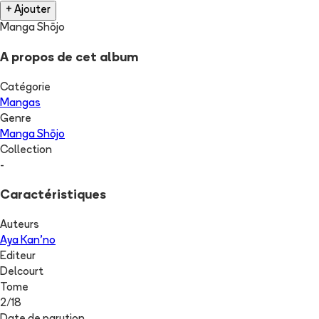
+ Ajouter
Manga Shōjo
A propos de cet album
Catégorie
Mangas
Genre
Manga Shōjo
Collection
-
Caractéristiques
Auteurs
Aya Kan'no
Editeur
Delcourt
Tome
2
/
18