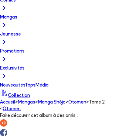
Comics
Mangas
Jeunesse
Promotions
Exclusivités
Nouveautés
Tops
Média
Collection
Accueil
>
Mangas
>
Manga Shōjo
>
Otomen
>
Tome 2
<
Otomen
Faire découvrir cet album à des amis
: