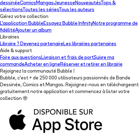
dessinée
Comics
Mangas
Jeunesse
Nouveautés
Tops &
sélections
Toutes les séries
Tous les auteurs
Gérez votre collection
L'application Bubble
Essayez Bubble Infinity
Notre programme de
fidélité
Ajouter un album
Librairies
Libraire ? Devenez partenaire
Les librairies partenaires
Aide & support
Foire aux questions
Livraison et frais de port
Suivre ma
commande
Acheter en ligne
Réserver et retirer en librairie
Rejoignez la communauté Bubble !
Bubble, c'est + de 250 000 utilisateurs passionnés de Bande
Dessinée, Comics et Mangas. Rejoignez-nous en téléchargeant
gratuitement notre application et commencez à lister votre
collection
🤓