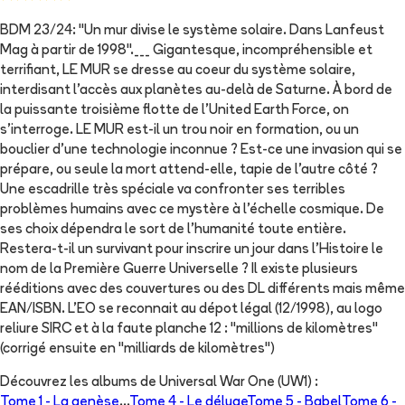
BDM 23/24: "Un mur divise le système solaire. Dans Lanfeust
Mag à partir de 1998".___ Gigantesque, incompréhensible et
terrifiant, LE MUR se dresse au coeur du système solaire,
interdisant l'accès aux planètes au-delà de Saturne. À bord de
la puissante troisième flotte de l'United Earth Force, on
s'interroge. LE MUR est-il un trou noir en formation, ou un
bouclier d'une technologie inconnue ? Est-ce une invasion qui se
prépare, ou seule la mort attend-elle, tapie de l'autre côté ?
Une escadrille très spéciale va confronter ses terribles
problèmes humains avec ce mystère à l'échelle cosmique. De
ses choix dépendra le sort de l'humanité toute entière.
Restera-t-il un survivant pour inscrire un jour dans l'Histoire le
nom de la Première Guerre Universelle ? Il existe plusieurs
rééditions avec des couvertures ou des DL différents mais même
EAN/ISBN. L'EO se reconnait au dépot légal (12/1998), au logo
reliure SIRC et à la faute planche 12 : "millions de kilomètres"
(corrigé ensuite en "milliards de kilomètres")
Découvrez les albums de
Universal War One (UW1)
:
Tome 1 -
La genèse
...
Tome 4 -
Le déluge
Tome 5 -
Babel
Tome 6 -