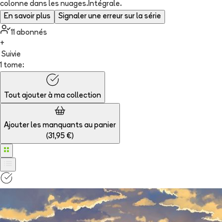
colonne dans les nuages.Intégrale.
En savoir plus
Signaler une erreur sur la série
11
abonné
s
+
Suivie
1 tome:
Tout ajouter à
ma collection
Ajouter les manquants au panier
(
31,95 €
)