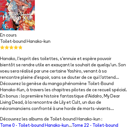
En cours
Toilet-bound Hanako-kun
Hanako, l’esprit des toilettes, s’ennuie et espère pouvoir
bientôt se rendre utile en exauçant le souhait de quelqu’un. Son
voeu sera réalisé par une certaine Yashiro, venant à sa
rencontre pleine d’espoir, sans se douter de ce qui l’attend…
Découvrez la genèse du manga phénomène Toilet-Bound
Hanako-Kun, à travers les chapitres pilotes de ce recueil spécial.
En bonus : la première histoire fantastique d’AidaIro, My Dear
Living Dead, à la rencontre de Lily et Cult, un duo de
nécromanciens confronté à une horde de morts-vivants...
Découvrez les albums de
Toilet-bound Hanako-kun
:
Tome 0 -
Toilet-bound Hanako-kun
...
Tome 22 -
Toilet-bound