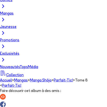
Comics
Mangas
Jeunesse
Promotions
Exclusivités
Nouveautés
Tops
Média
Collection
Accueil
>
Mangas
>
Manga Shōjo
>
Parfait-Tic!
>
Tome 8
<
Parfait-Tic!
Faire découvrir cet album à des amis
: