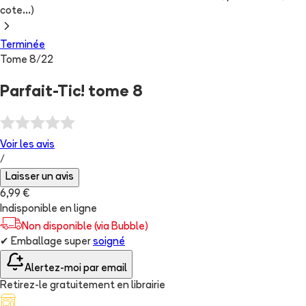
cote...)
Terminée
Tome
8
/
22
Parfait-Tic! tome 8
Voir les
avis
/
Laisser un avis
6,99 €
Indisponible en ligne
Non disponible (via Bubble)
✔
Emballage super
soigné
Alertez-moi par email
Retirez-le gratuitement en librairie