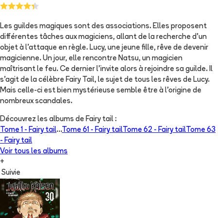
Les guildes magiques sont des associations. Elles proposent
différentes tâches aux magiciens, allant de la recherche d'un
objet à l'attaque en règle. Lucy, une jeune fille, rêve de devenir
magicienne. Un jour, elle rencontre Natsu, un magicien
maîtrisant le feu. Ce dernier l'invite alors à rejoindre sa guilde. Il
s'agit de la célèbre Fairy Tail, le sujet de tous les rêves de Lucy.
Mais celle-ci est bien mystérieuse semble être à l'origine de
nombreux scandales.
Découvrez les albums de
Fairy tail
:
Tome 1 -
Fairy tail
...
Tome 61 -
Fairy tail
Tome 62 -
Fairy tail
Tome 63
-
Fairy tail
Voir tous les albums
+
Suivie