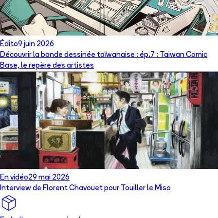
Édito
9 juin 2026
Découvrir la bande dessinée taïwanaise : ép.7 : Taiwan Comic
Base, le repère des artistes
En vidéo
29 mai 2026
Interview de Florent Chavouet pour Touiller le Miso