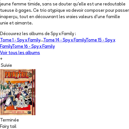
jeune femme timide, sans se douter qu'elle est une redoutable
tueuse à gages. Ce trio atypique va devoir composer pour passer
inaperçu, tout en découvrant les vraies valeurs d'une famille
unie et aimante.
Découvrez les albums de
Spy x Family
:
Tome 1 -
Spy x Family
...
Tome 14 -
Spy x Family
Tome 15 -
Spy x
Family
Tome 16 -
Spy x Family
Voir tous les albums
+
Suivie
Terminée
Fairy tail