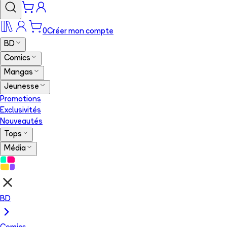
0
Créer mon compte
BD
Comics
Mangas
Jeunesse
Promotions
Exclusivités
Nouveautés
Tops
Média
BD