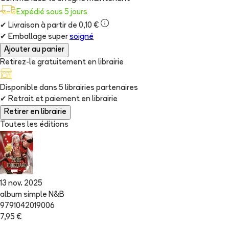
Expédié sous 5 jours
✔
Livraison à partir de 0,10 €
✔
Emballage super
soigné
Ajouter au panier
Retirez-le gratuitement en librairie
Disponible dans
5
librairie
s
partenaire
s
✔
Retrait et paiement en librairie
Retirer en librairie
Toutes les éditions
13 nov. 2025
album simple N&B
9791042019006
7,95 €