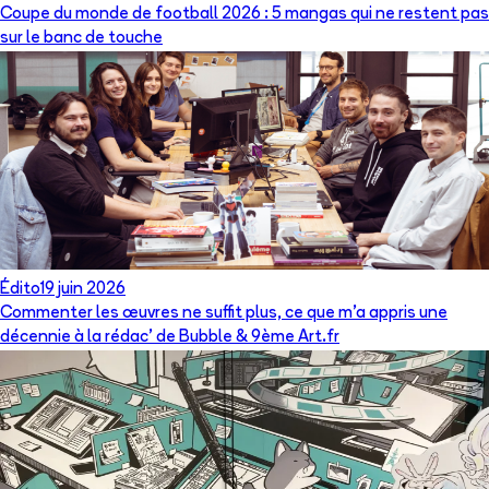
Coupe du monde de football 2026 : 5 mangas qui ne restent pas
sur le banc de touche
Édito
19 juin 2026
Commenter les œuvres ne suffit plus, ce que m’a appris une
décennie à la rédac’ de Bubble & 9ème Art.fr