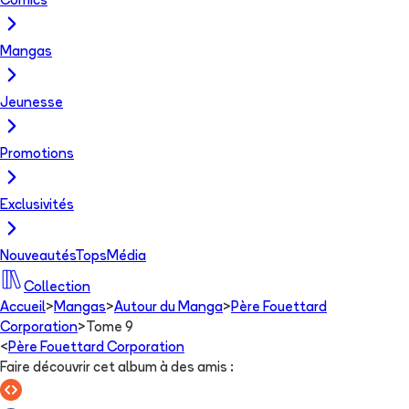
Comics
Mangas
Jeunesse
Promotions
Exclusivités
Nouveautés
Tops
Média
Collection
Accueil
>
Mangas
>
Autour du Manga
>
Père Fouettard
Corporation
>
Tome 9
<
Père Fouettard Corporation
Faire découvrir cet album à des amis
: