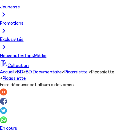
Jeunesse
Promotions
Exclusivités
Nouveautés
Tops
Média
Collection
Accueil
>
BD
>
BD Documentaire
>
Picassiette
>
Picassiette
<
Picassiette
Faire découvrir cet album à des amis
:
En cours