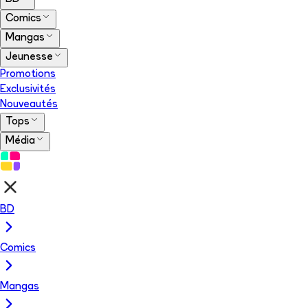
Comics
Mangas
Jeunesse
Promotions
Exclusivités
Nouveautés
Tops
Média
BD
Comics
Mangas