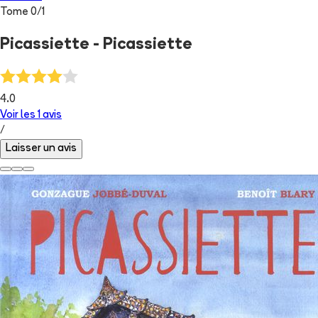
Tome
0
/
1
Picassiette - Picassiette
4.0
Voir les
1
avis
/
Laisser un avis