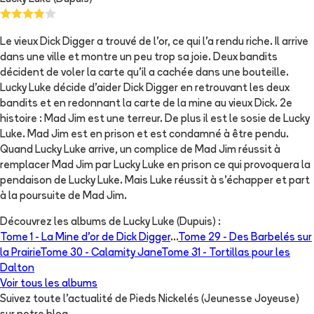
Le vieux Dick Digger a trouvé de l'or, ce qui l'a rendu riche. Il arrive
dans une ville et montre un peu trop sa joie. Deux bandits
décident de voler la carte qu'il a cachée dans une bouteille.
Lucky Luke décide d'aider Dick Digger en retrouvant les deux
bandits et en redonnant la carte de la mine au vieux Dick. 2e
histoire : Mad Jim est une terreur. De plus il est le sosie de Lucky
Luke. Mad Jim est en prison et est condamné à être pendu.
Quand Lucky Luke arrive, un complice de Mad Jim réussit à
remplacer Mad Jim par Lucky Luke en prison ce qui provoquera la
pendaison de Lucky Luke. Mais Luke réussit à s'échapper et part
à la poursuite de Mad Jim.
Découvrez les albums de
Lucky Luke (Dupuis)
:
Tome 1 -
La Mine d'or de Dick Digger
...
Tome 29 -
Des Barbelés sur
la Prairie
Tome 30 -
Calamity Jane
Tome 31 -
Tortillas pour les
Dalton
Voir tous les albums
Suivez toute l'actualité de Pieds Nickelés (Jeunesse Joyeuse)