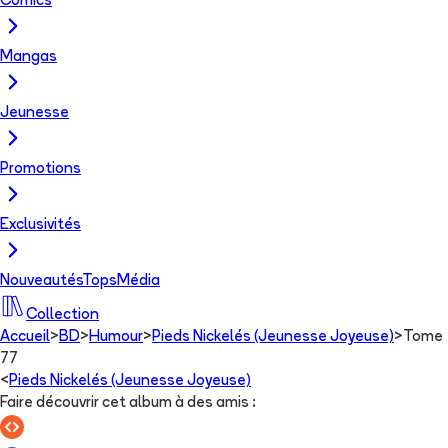
Comics
Mangas
Jeunesse
Promotions
Exclusivités
Nouveautés
Tops
Média
Collection
Accueil
>
BD
>
Humour
>
Pieds Nickelés (Jeunesse Joyeuse)
>
Tome
77
<
Pieds Nickelés (Jeunesse Joyeuse)
Faire découvrir cet album à des amis
: