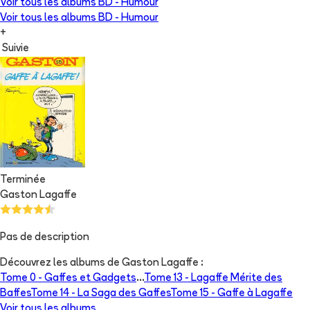
Voir tous les albums
BD - Humour
Voir tous les albums
BD - Humour
+
Suivie
Terminée
Gaston Lagaffe
Pas de description
Découvrez les albums de
Gaston Lagaffe
:
Tome 0 -
Gaffes et Gadgets
...
Tome 13 -
Lagaffe Mérite des
Baffes
Tome 14 -
La Saga des Gaffes
Tome 15 -
Gaffe à Lagaffe
Voir tous les albums