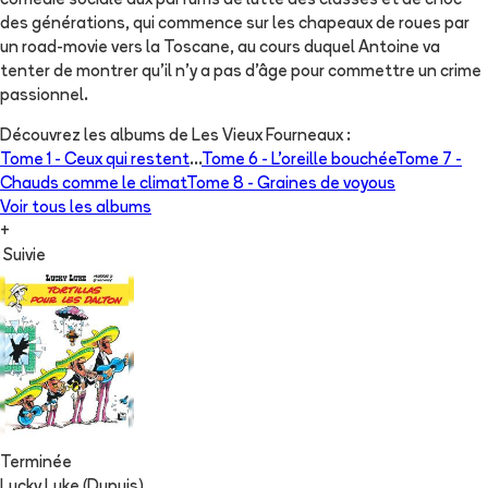
comédie sociale aux parfums de lutte des classes et de choc
des générations, qui commence sur les chapeaux de roues par
un road-movie vers la Toscane, au cours duquel Antoine va
tenter de montrer qu'il n'y a pas d'âge pour commettre un crime
passionnel.
Découvrez les albums de
Les Vieux Fourneaux
:
Tome 1 -
Ceux qui restent
...
Tome 6 -
L'oreille bouchée
Tome 7 -
Chauds comme le climat
Tome 8 -
Graines de voyous
Voir tous les albums
+
Suivie
Terminée
Lucky Luke (Dupuis)