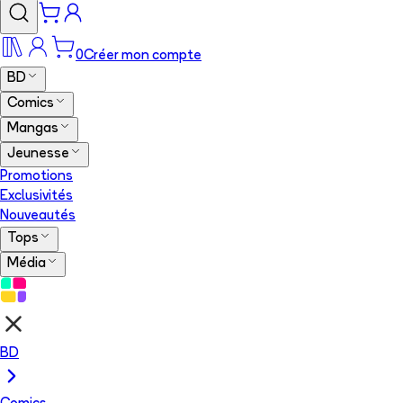
0
Créer mon compte
BD
Comics
Mangas
Jeunesse
Promotions
Exclusivités
Nouveautés
Tops
Média
BD