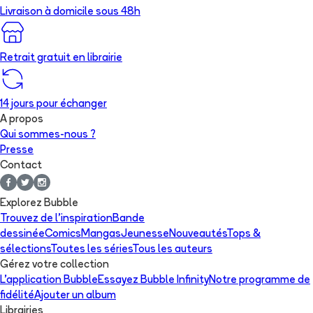
Livraison à domicile sous 48h
Retrait gratuit en librairie
14 jours pour échanger
A propos
Qui sommes-nous ?
Presse
Contact
Explorez Bubble
Trouvez de l'inspiration
Bande
dessinée
Comics
Mangas
Jeunesse
Nouveautés
Tops &
sélections
Toutes les séries
Tous les auteurs
Gérez votre collection
L'application Bubble
Essayez Bubble Infinity
Notre programme de
fidélité
Ajouter un album
Librairies