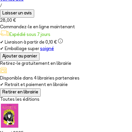
/
Laisser un avis
28,00 €
Commandez-le en ligne maintenant
Expédié sous 7 jours
✔
Livraison à partir de 0,10 €
✔
Emballage super
soigné
Ajouter au panier
Retirez-le gratuitement en librairie
Disponible dans
4
librairie
s
partenaire
s
✔
Retrait et paiement en librairie
Retirer en librairie
Toutes les éditions