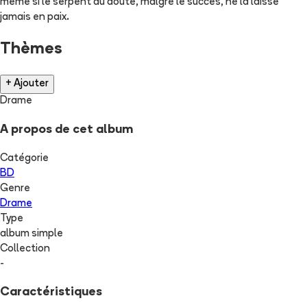
même si le serpent du doute, malgré le succès, ne la laisse
jamais en paix.
Thèmes
+ Ajouter
Drame
A propos de cet album
Catégorie
BD
Genre
Drame
Type
album simple
Collection
-
Caractéristiques