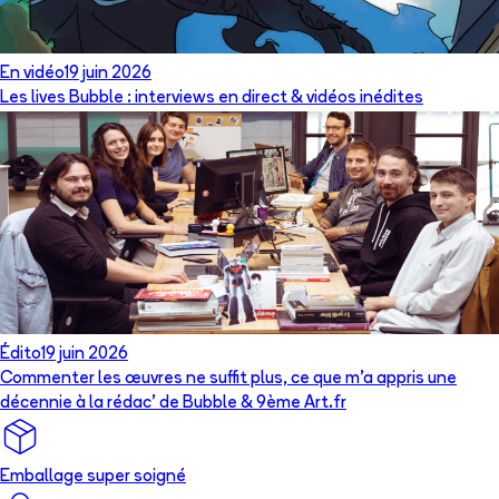
En vidéo
19 juin 2026
Les lives Bubble : interviews en direct & vidéos inédites
Édito
19 juin 2026
Commenter les œuvres ne suffit plus, ce que m’a appris une
décennie à la rédac’ de Bubble & 9ème Art.fr
Emballage super soigné