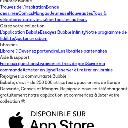
Explorez Bubble
Trouvez de l'inspiration
Bande
dessinée
Comics
Mangas
Jeunesse
Nouveautés
Tops &
sélections
Toutes les séries
Tous les auteurs
Gérez votre collection
L'application Bubble
Essayez Bubble Infinity
Notre programme de
fidélité
Ajouter un album
Librairies
Libraire ? Devenez partenaire
Les librairies partenaires
Aide & support
Foire aux questions
Livraison et frais de port
Suivre ma
commande
Acheter en ligne
Réserver et retirer en librairie
Rejoignez la communauté Bubble !
Bubble, c'est + de 250 000 utilisateurs passionnés de Bande
Dessinée, Comics et Mangas. Rejoignez-nous en téléchargeant
gratuitement notre application et commencez à lister votre
collection
🤓