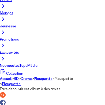
Comics
Mangas
Jeunesse
Promotions
Exclusivités
Nouveautés
Tops
Média
Collection
Accueil
>
BD
>
Drame
>
Plouquette
>
Plouquette
<
Plouquette
Faire découvrir cet album à des amis
: