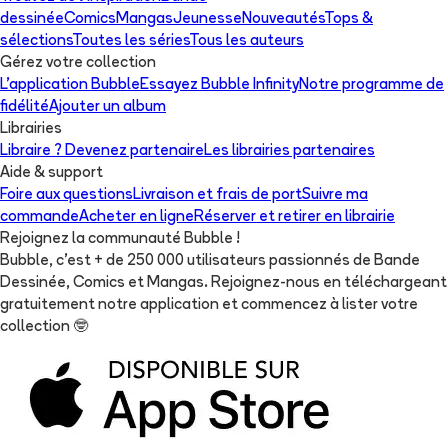
dessinée
Comics
Mangas
Jeunesse
Nouveautés
Tops &
sélections
Toutes les séries
Tous les auteurs
Gérez votre collection
L'application Bubble
Essayez Bubble Infinity
Notre programme de
fidélité
Ajouter un album
Librairies
Libraire ? Devenez partenaire
Les librairies partenaires
Aide & support
Foire aux questions
Livraison et frais de port
Suivre ma
commande
Acheter en ligne
Réserver et retirer en librairie
Rejoignez la communauté Bubble !
Bubble, c'est + de 250 000 utilisateurs passionnés de Bande
Dessinée, Comics et Mangas. Rejoignez-nous en téléchargeant
gratuitement notre application et commencez à lister votre
collection
🤓