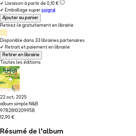
✔
Livraison à partir de 0,10 €
✔
Emballage super
soigné
Ajouter au panier
Retirez-le gratuitement en librairie
Disponible dans
33
librairie
s
partenaire
s
✔
Retrait et paiement en librairie
Retirer en librairie
Toutes les éditions
22 oct. 2025
album simple N&B
9782810209958
12,90 €
Résumé de l'album