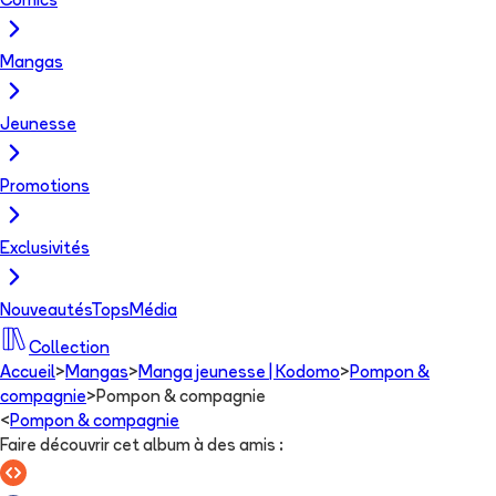
Comics
Mangas
Jeunesse
Promotions
Exclusivités
Nouveautés
Tops
Média
Collection
Accueil
>
Mangas
>
Manga jeunesse | Kodomo
>
Pompon &
compagnie
>
Pompon & compagnie
<
Pompon & compagnie
Faire découvrir cet album à des amis
: