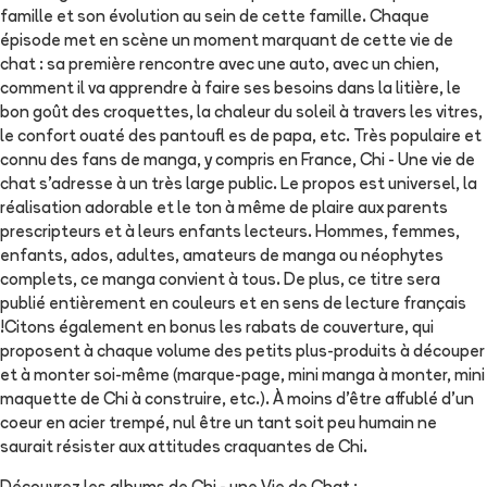
famille et son évolution au sein de cette famille. Chaque
épisode met en scène un moment marquant de cette vie de
chat : sa première rencontre avec une auto, avec un chien,
comment il va apprendre à faire ses besoins dans la litière, le
bon goût des croquettes, la chaleur du soleil à travers les vitres,
le confort ouaté des pantoufl es de papa, etc. Très populaire et
connu des fans de manga, y compris en France, Chi - Une vie de
chat s'adresse à un très large public. Le propos est universel, la
réalisation adorable et le ton à même de plaire aux parents
prescripteurs et à leurs enfants lecteurs. Hommes, femmes,
enfants, ados, adultes, amateurs de manga ou néophytes
complets, ce manga convient à tous. De plus, ce titre sera
publié entièrement en couleurs et en sens de lecture français
!Citons également en bonus les rabats de couverture, qui
proposent à chaque volume des petits plus-produits à découper
et à monter soi-même (marque-page, mini manga à monter, mini
maquette de Chi à construire, etc.). À moins d'être affublé d'un
coeur en acier trempé, nul être un tant soit peu humain ne
saurait résister aux attitudes craquantes de Chi.