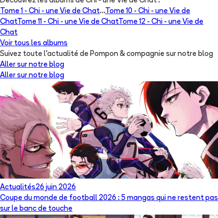
Découvrez les albums de
Chi - une Vie de Chat
:
Tome 1 -
Chi - une Vie de Chat
...
Tome 10 -
Chi - une Vie de
Chat
Tome 11 -
Chi - une Vie de Chat
Tome 12 -
Chi - une Vie de
Chat
Voir tous les albums
Suivez toute l'actualité de Pompon & compagnie sur notre blog
Aller sur notre blog
Aller sur notre blog
Actualités
26 juin 2026
Coupe du monde de football 2026 : 5 mangas qui ne restent pas
sur le banc de touche