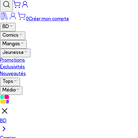
0
Créer mon compte
BD
Comics
Mangas
Jeunesse
Promotions
Exclusivités
Nouveautés
Tops
Média
BD