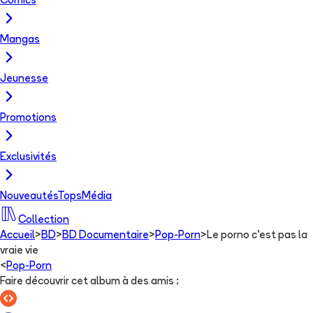
Comics
Mangas
Jeunesse
Promotions
Exclusivités
Nouveautés
Tops
Média
Collection
Accueil
>
BD
>
BD Documentaire
>
Pop-Porn
>
Le porno c'est pas la
vraie vie
<
Pop-Porn
Faire découvrir cet album à des amis
: