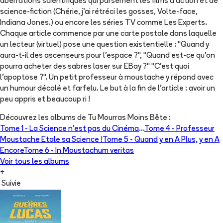
aberrations scientifiques qui parsèment les films d'action et de
science-fiction (Chérie, j'ai rétréci les gosses, Volte-face,
Indiana Jones.) ou encore les séries TV comme Les Experts.
Chaque article commence par une carte postale dans laquelle
un lecteur (virtuel) pose une question existentielle : "Quand y
aura-t-il des ascenseurs pour l'espace ?", "Quand est-ce qu'on
pourra acheter des sabres laser sur EBay ?" "C'est quoi
l'apoptose ?". Un petit professeur à moustache y répond avec
un humour décalé et farfelu. Le but à la fin de l'article : avoir un
peu appris et beaucoup ri !
Découvrez les albums de
Tu Mourras Moins Bête
:
Tome 1 -
La Science n'est pas du Cinéma
...
Tome 4 -
Professeur
Moustache Etale sa Science !
Tome 5 -
Quand y en A Plus, y en A
Encore
Tome 6 -
In Moustachum veritas
Voir tous les albums
+
Suivie