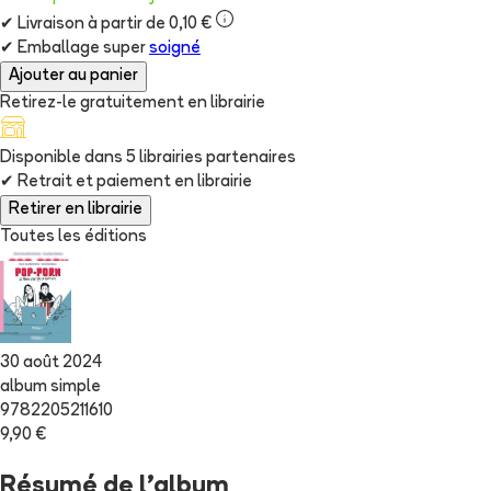
✔
Livraison à partir de 0,10 €
✔
Emballage super
soigné
Ajouter au panier
Retirez-le gratuitement en librairie
Disponible dans
5
librairie
s
partenaire
s
✔
Retrait et paiement en librairie
Retirer en librairie
Toutes les éditions
30 août 2024
album simple
9782205211610
9,90 €
Résumé de l'album