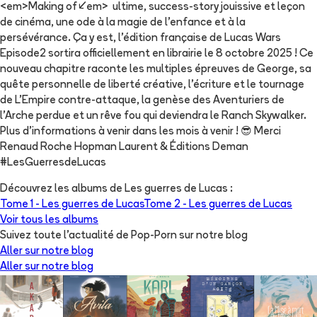
<em>Making of</em> ultime, success-story jouissive et leçon
de cinéma, une ode à la magie de l’enfance et à la
persévérance. Ça y est, l'édition française de Lucas Wars
Episode2 sortira officiellement en librairie le 8 octobre 2025 ! Ce
nouveau chapitre raconte les multiples épreuves de George, sa
quête personnelle de liberté créative, l'écriture et le tournage
de L'Empire contre-attaque, la genèse des Aventuriers de
l'Arche perdue et un rêve fou qui deviendra le Ranch Skywalker.
Plus d'informations à venir dans les mois à venir ! 😎 Merci
Renaud Roche Hopman Laurent & Éditions Deman
#LesGuerresdeLucas
Découvrez les albums de
Les guerres de Lucas
:
Tome 1 -
Les guerres de Lucas
Tome 2 -
Les guerres de Lucas
Voir tous les albums
Suivez toute l'actualité de Pop-Porn sur notre blog
Aller sur notre blog
Aller sur notre blog