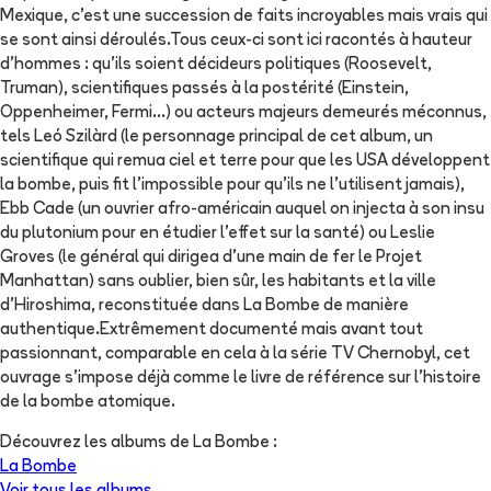
Mexique, c'est une succession de faits incroyables mais vrais qui
se sont ainsi déroulés.Tous ceux-ci sont ici racontés à hauteur
d'hommes : qu'ils soient décideurs politiques (Roosevelt,
Truman), scientifiques passés à la postérité (Einstein,
Oppenheimer, Fermi...) ou acteurs majeurs demeurés méconnus,
tels Leó Szilàrd (le personnage principal de cet album, un
scientifique qui remua ciel et terre pour que les USA développent
la bombe, puis fit l'impossible pour qu'ils ne l'utilisent jamais),
Ebb Cade (un ouvrier afro-américain auquel on injecta à son insu
du plutonium pour en étudier l'effet sur la santé) ou Leslie
Groves (le général qui dirigea d'une main de fer le Projet
Manhattan) sans oublier, bien sûr, les habitants et la ville
d'Hiroshima, reconstituée dans La Bombe de manière
authentique.Extrêmement documenté mais avant tout
passionnant, comparable en cela à la série TV Chernobyl, cet
ouvrage s'impose déjà comme le livre de référence sur l'histoire
de la bombe atomique.
Découvrez les albums de
La Bombe
:
La Bombe