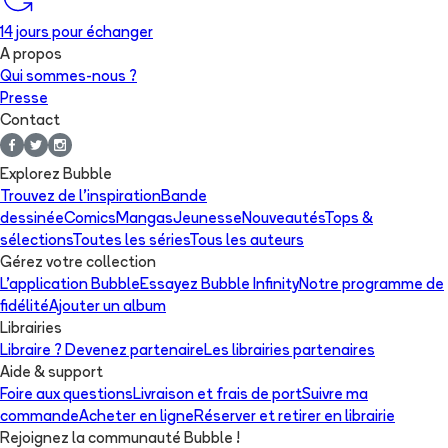
14 jours pour échanger
A propos
Qui sommes-nous ?
Presse
Contact
Explorez Bubble
Trouvez de l'inspiration
Bande
dessinée
Comics
Mangas
Jeunesse
Nouveautés
Tops &
sélections
Toutes les séries
Tous les auteurs
Gérez votre collection
L'application Bubble
Essayez Bubble Infinity
Notre programme de
fidélité
Ajouter un album
Librairies
Libraire ? Devenez partenaire
Les librairies partenaires
Aide & support
Foire aux questions
Livraison et frais de port
Suivre ma
commande
Acheter en ligne
Réserver et retirer en librairie
Rejoignez la communauté Bubble !