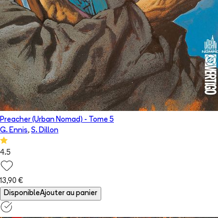
Preacher (Urban Nomad)
- Tome
5
G. Ennis
,
S. Dillon
4.5
13,90 €
Disponible
Ajouter au panier