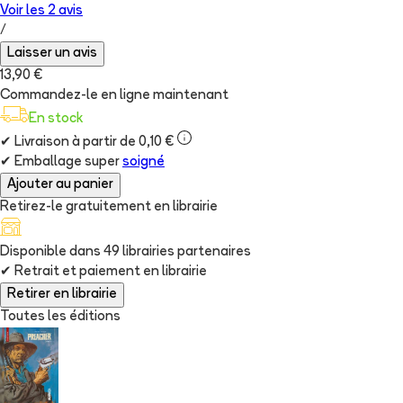
Voir les
2
avis
/
Laisser un avis
13,90 €
Commandez-le en ligne maintenant
En stock
✔
Livraison à partir de 0,10 €
✔
Emballage super
soigné
Ajouter au panier
Retirez-le gratuitement en librairie
Disponible dans
49
librairie
s
partenaire
s
✔
Retrait et paiement en librairie
Retirer en librairie
Toutes les éditions