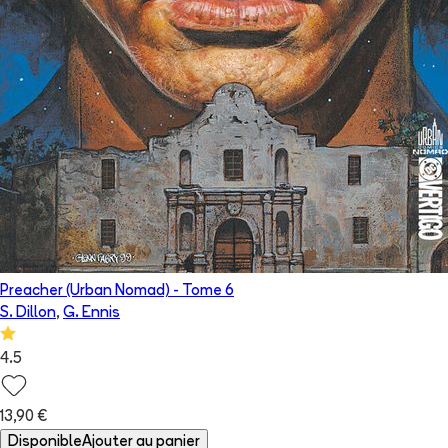
Preacher (Urban Nomad)
- Tome
6
S. Dillon
,
G. Ennis
4.5
13,90 €
Disponible
Ajouter au panier