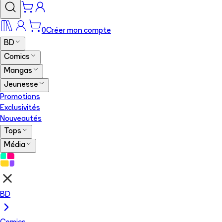
0
Créer mon compte
BD
Comics
Mangas
Jeunesse
Promotions
Exclusivités
Nouveautés
Tops
Média
BD