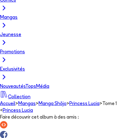
Comics
Mangas
Jeunesse
Promotions
Exclusivités
Nouveautés
Tops
Média
Collection
Accueil
>
Mangas
>
Manga Shōjo
>
Princess Lucia
>
Tome 1
<
Princess Lucia
Faire découvrir cet album à des amis
: