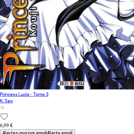
Princess Lucia
- Tome
3
K. Seo
6,99 €
Alertez-moi par email
Alerte email