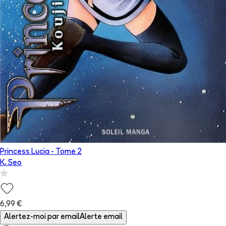
Princess Lucia
- Tome
2
K. Seo
6,99 €
Alertez-moi par email
Alerte email