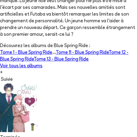
manqué. La jeune fille veut changer pour ne plus être mise à
l'écart par ses camarades. Mais ses nouvelles amitiés sont
artificielles et Futaba va bientôt remarquer les limites de son
changement de personnalité. Un jeune homme va l'aider à
prendre un nouveau départ. Ce garçon ressemble étrangement
à son premier amour, serait-ce lui ?
Découvrez les albums de
Blue Spring Ride
:
Tome 1 -
Blue Spring Ride
...
Tome 11 -
Blue Spring Ride
Tome 12 -
Blue Spring Ride
Tome 13 -
Blue Spring Ride
Voir tous les albums
+
Suivie