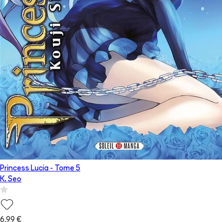
Princess Lucia
- Tome
5
K. Seo
6,99 €