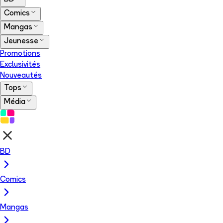
Comics
Mangas
Jeunesse
Promotions
Exclusivités
Nouveautés
Tops
Média
BD
Comics
Mangas