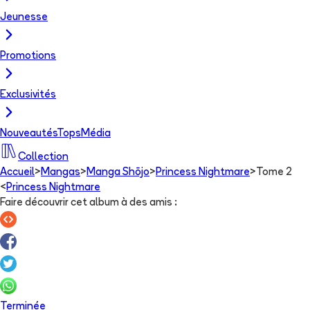
Jeunesse
Promotions
Exclusivités
Nouveautés
Tops
Média
Collection
Accueil
>
Mangas
>
Manga Shōjo
>
Princess Nightmare
>
Tome 2
<
Princess Nightmare
Faire découvrir cet album à des amis
:
Terminée