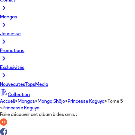
Comics
Mangas
Jeunesse
Promotions
Exclusivités
Nouveautés
Tops
Média
Collection
Accueil
>
Mangas
>
Manga Shōjo
>
Princesse Kaguya
>
Tome 5
<
Princesse Kaguya
Faire découvrir cet album à des amis
: