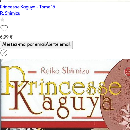
Princesse Kaguya
- Tome
15
R. Shimizu
6,99 €
Alertez-moi par email
Alerte email