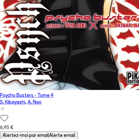
Psycho Busters
- Tome
4
S. Kibayashi
,
A. Nao
6,95 €
Alertez-moi par email
Alerte email