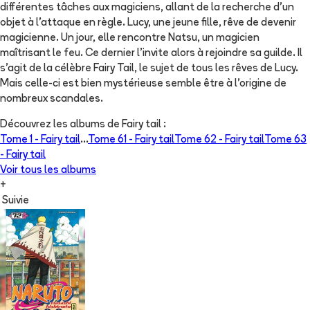
différentes tâches aux magiciens, allant de la recherche d'un
objet à l'attaque en règle. Lucy, une jeune fille, rêve de devenir
magicienne. Un jour, elle rencontre Natsu, un magicien
maîtrisant le feu. Ce dernier l'invite alors à rejoindre sa guilde. Il
s'agit de la célèbre Fairy Tail, le sujet de tous les rêves de Lucy.
Mais celle-ci est bien mystérieuse semble être à l'origine de
nombreux scandales.
Découvrez les albums de
Fairy tail
:
Tome 1 -
Fairy tail
...
Tome 61 -
Fairy tail
Tome 62 -
Fairy tail
Tome 63
-
Fairy tail
Voir tous les albums
+
Suivie