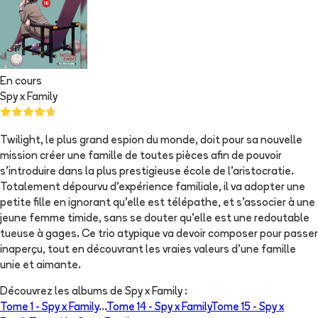
En cours
Spy x Family
Twilight, le plus grand espion du monde, doit pour sa nouvelle
mission créer une famille de toutes pièces afin de pouvoir
s'introduire dans la plus prestigieuse école de l'aristocratie.
Totalement dépourvu d'expérience familiale, il va adopter une
petite fille en ignorant qu'elle est télépathe, et s'associer à une
jeune femme timide, sans se douter qu'elle est une redoutable
tueuse à gages. Ce trio atypique va devoir composer pour passer
inaperçu, tout en découvrant les vraies valeurs d'une famille
unie et aimante.
Découvrez les albums de
Spy x Family
:
Tome 1 -
Spy x Family
...
Tome 14 -
Spy x Family
Tome 15 -
Spy x