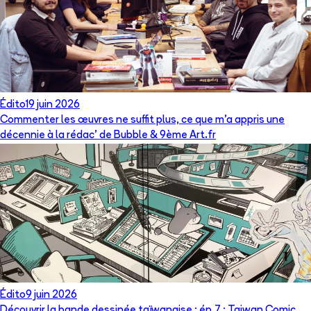
Édito
19 juin 2026
Commenter les œuvres ne suffit plus, ce que m’a appris une
décennie à la rédac’ de Bubble & 9ème Art.fr
Édito
9 juin 2026
Découvrir la bande dessinée taïwanaise : ép.7 : Taiwan Comic