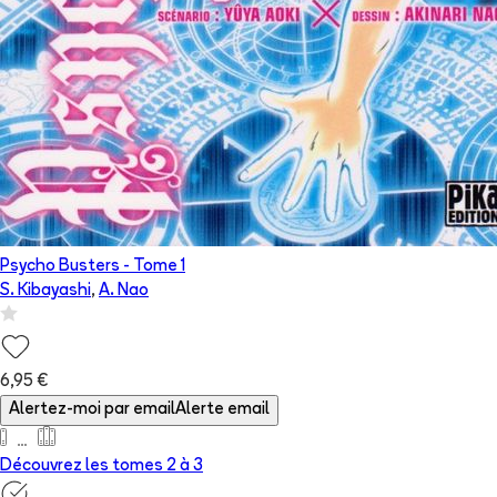
Psycho Busters
- Tome
1
S. Kibayashi
,
A. Nao
6,95 €
Alertez-moi par email
Alerte email
Découvrez les tomes 2 à
3