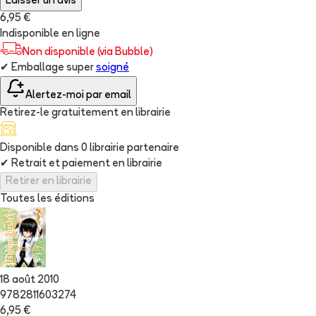
Laisser un avis
6,95 €
Indisponible en ligne
Non disponible (via Bubble)
✔
Emballage super
soigné
Alertez-moi par email
Retirez-le gratuitement en librairie
Disponible dans
0
librairie
partenaire
✔
Retrait et paiement en librairie
Retirer en librairie
Toutes les éditions
18 août 2010
9782811603274
6,95 €