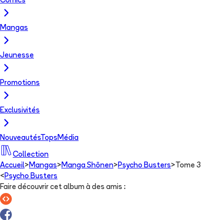
Comics
Mangas
Jeunesse
Promotions
Exclusivités
Nouveautés
Tops
Média
Collection
Accueil
>
Mangas
>
Manga Shōnen
>
Psycho Busters
>
Tome 3
<
Psycho Busters
Faire découvrir cet album à des amis
: