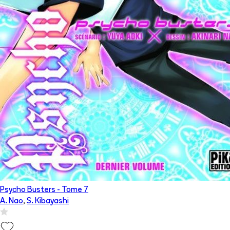
Psycho Busters
- Tome
7
A. Nao
,
S. Kibayashi