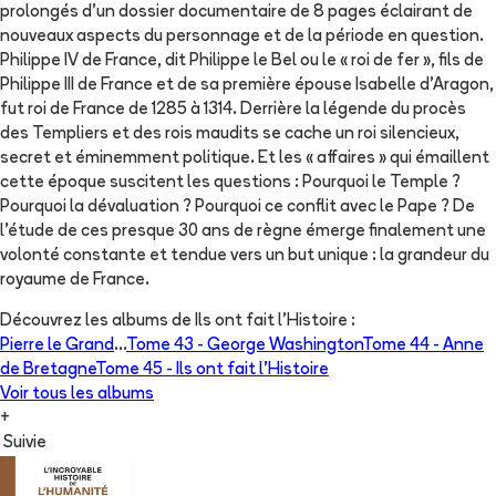
prolongés d’un dossier documentaire de 8 pages éclairant de
nouveaux aspects du personnage et de la période en question.
Philippe IV de France, dit Philippe le Bel ou le « roi de fer », fils de
Philippe III de France et de sa première épouse Isabelle d'Aragon,
fut roi de France de 1285 à 1314. Derrière la légende du procès
des Templiers et des rois maudits se cache un roi silencieux,
secret et éminemment politique. Et les « affaires » qui émaillent
cette époque suscitent les questions : Pourquoi le Temple ?
Pourquoi la dévaluation ? Pourquoi ce conflit avec le Pape ? De
l’étude de ces presque 30 ans de règne émerge finalement une
volonté constante et tendue vers un but unique : la grandeur du
royaume de France.
Découvrez les albums de
Ils ont fait l'Histoire
:
Pierre le Grand
...
Tome 43 -
George Washington
Tome 44 -
Anne
de Bretagne
Tome 45 -
Ils ont fait l'Histoire
Voir tous les albums
+
Suivie