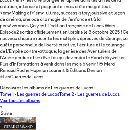
Lucas</em> est une plongée en apnée dans les affres de la
création, intense et poignante, mais drôle malgré tout.
<em>Making of</em> ultime, success-story jouissive et leçon
de cinéma, une ode à la magie de l’enfance et à la
persévérance. Ça y est, l'édition française de Lucas Wars
Episode2 sortira officiellement en librairie le 8 octobre 2025 ! Ce
nouveau chapitre raconte les multiples épreuves de George, sa
quête personnelle de liberté créative, l'écriture et le tournage
de L'Empire contre-attaque, la genèse des Aventuriers de
l'Arche perdue et un rêve fou qui deviendra le Ranch Skywalker.
Plus d'informations à venir dans les mois à venir ! 😎 Merci
Renaud Roche Hopman Laurent & Éditions Deman
#LesGuerresdeLucas
Découvrez les albums de
Les guerres de Lucas
:
Tome 1 -
Les guerres de Lucas
Tome 2 -
Les guerres de Lucas
Voir tous les albums
+
Suivie