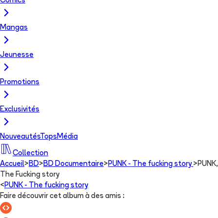
Comics
Mangas
Jeunesse
Promotions
Exclusivités
Nouveautés
Tops
Média
Collection
Accueil
>
BD
>
BD Documentaire
>
PUNK - The fucking story
>
PUNK,
The Fucking story
<
PUNK - The fucking story
Faire découvrir cet album à des amis
: