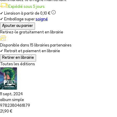
Commandez-le en ligne maintenant
Expédié sous 5 jours
✔
Livraison à partir de 0,10 €
✔
Emballage super
soigné
Ajouter au panier
Retirez-le gratuitement en librairie
Disponible dans
15
librairie
s
partenaire
s
✔
Retrait et paiement en librairie
Retirer en librairie
Toutes les éditions
11 sept. 2024
album simple
9782380461879
21,90 €