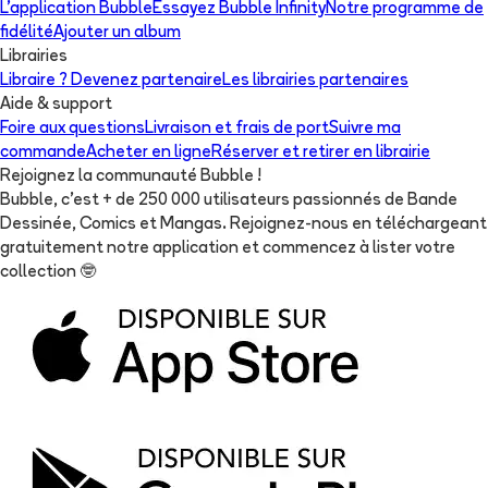
L'application Bubble
Essayez Bubble Infinity
Notre programme de
fidélité
Ajouter un album
Librairies
Libraire ? Devenez partenaire
Les librairies partenaires
Aide & support
Foire aux questions
Livraison et frais de port
Suivre ma
commande
Acheter en ligne
Réserver et retirer en librairie
Rejoignez la communauté Bubble !
Bubble, c'est + de 250 000 utilisateurs passionnés de Bande
Dessinée, Comics et Mangas. Rejoignez-nous en téléchargeant
gratuitement notre application et commencez à lister votre
collection
🤓