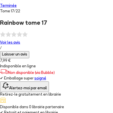
Terminée
Tome
17
/
22
Rainbow tome 17
Voir les
avis
/
Laisser un avis
7,99 €
Indisponible en ligne
Non disponible (via Bubble)
✔
Emballage super
soigné
Alertez-moi par email
Retirez-le gratuitement en librairie
Disponible dans
0
librairie
partenaire
✔
Retrait et paiement en librairie