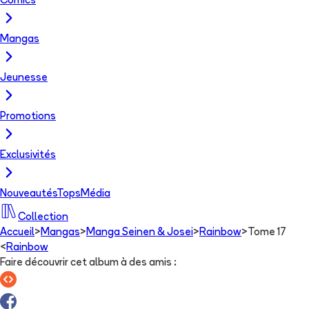
Comics
Mangas
Jeunesse
Promotions
Exclusivités
Nouveautés
Tops
Média
Collection
Accueil
>
Mangas
>
Manga Seinen & Josei
>
Rainbow
>
Tome 17
<
Rainbow
Faire découvrir cet album à des amis
: