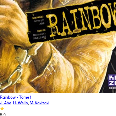
Rainbow
- Tome
1
J. Abe
,
H. Wells
,
M. Kakizaki
5.0