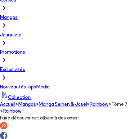
Comics
Mangas
Jeunesse
Promotions
Exclusivités
Nouveautés
Tops
Média
Collection
Accueil
>
Mangas
>
Manga Seinen & Josei
>
Rainbow
>
Tome 7
<
Rainbow
Faire découvrir cet album à des amis
: