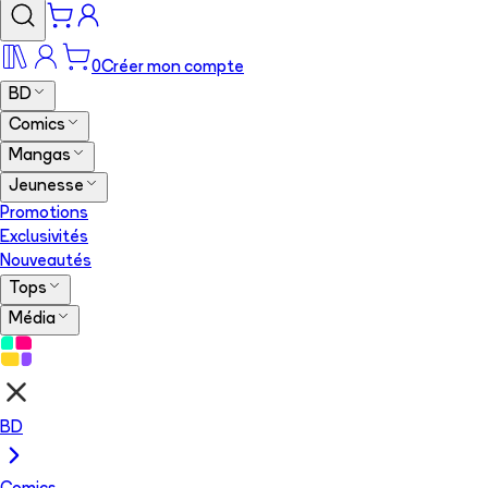
0
Créer mon compte
BD
Comics
Mangas
Jeunesse
Promotions
Exclusivités
Nouveautés
Tops
Média
BD