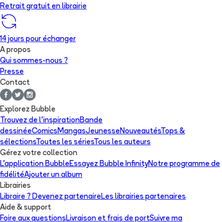
Retrait gratuit en librairie
14 jours pour échanger
A propos
Qui sommes-nous ?
Presse
Contact
Explorez Bubble
Trouvez de l'inspiration
Bande
dessinée
Comics
Mangas
Jeunesse
Nouveautés
Tops &
sélections
Toutes les séries
Tous les auteurs
Gérez votre collection
L'application Bubble
Essayez Bubble Infinity
Notre programme de
fidélité
Ajouter un album
Librairies
Libraire ? Devenez partenaire
Les librairies partenaires
Aide & support
Foire aux questions
Livraison et frais de port
Suivre ma