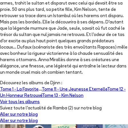
armes, trahit le sultan et disparut avec celui qui devait être sa
proie. 50 ans plus tard, sa petite fille, Kim Nelson, tente de
retrouver sa trace dans un Istambul où les harems ont disparu.
Mais pas les bordels. Elle le découvrira à ses dépens. D'autant
que la légende murmure que Jade, seule, savait où fut caché le
trésor du sultan que nul jamais ne retrouva. Et l'odeur de ce tas
d'or excite au plus haut point quelques grands prédateurs
locaux... Dufaux (scénariste des très envoûtants Rapaces) mêle
avec bonheur la rigueur victorienne à la chaude sensualité des
harems ottomans. Anna Mirallès donne à ses créatures une
élégance, une finesse, une légèreté qui entraîne le lecteur dans
un monde cruel mais oh combien tentant.
Découvrez les albums de
Djinn
:
Tome 1 -
La Favorite
...
Tome 11 -
Une Jeunesse Eternelle
Tome 12 -
Un Honneur Retrouvé
Tome 13 -
Kim Nelson
Voir tous les albums
Suivez toute l'actualité de Ramba (2) sur notre blog
Aller sur notre blog
Aller sur notre blog