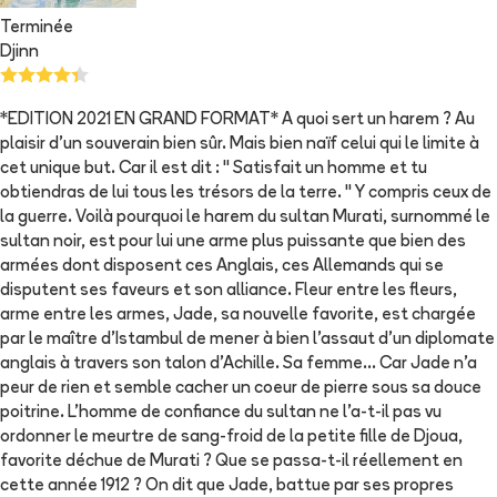
Terminée
Djinn
*EDITION 2021 EN GRAND FORMAT* A quoi sert un harem ? Au
plaisir d'un souverain bien sûr. Mais bien naïf celui qui le limite à
cet unique but. Car il est dit : " Satisfait un homme et tu
obtiendras de lui tous les trésors de la terre. " Y compris ceux de
la guerre. Voilà pourquoi le harem du sultan Murati, surnommé le
sultan noir, est pour lui une arme plus puissante que bien des
armées dont disposent ces Anglais, ces Allemands qui se
disputent ses faveurs et son alliance. Fleur entre les fleurs,
arme entre les armes, Jade, sa nouvelle favorite, est chargée
par le maître d'Istambul de mener à bien l'assaut d'un diplomate
anglais à travers son talon d'Achille. Sa femme... Car Jade n'a
peur de rien et semble cacher un coeur de pierre sous sa douce
poitrine. L'homme de confiance du sultan ne l'a-t-il pas vu
ordonner le meurtre de sang-froid de la petite fille de Djoua,
favorite déchue de Murati ? Que se passa-t-il réellement en
cette année 1912 ? On dit que Jade, battue par ses propres