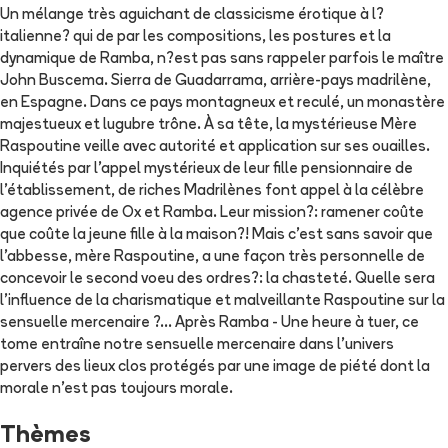
Un mélange très aguichant de classicisme érotique à l?
italienne? qui de par les compositions, les postures et la
dynamique de Ramba, n?est pas sans rappeler parfois le maître
John Buscema. Sierra de Guadarrama, arrière-pays madrilène,
en Espagne. Dans ce pays montagneux et reculé, un monastère
majestueux et lugubre trône. À sa tête, la mystérieuse Mère
Raspoutine veille avec autorité et application sur ses ouailles.
Inquiétés par l'appel mystérieux de leur fille pensionnaire de
l'établissement, de riches Madrilènes font appel à la célèbre
agence privée de Ox et Ramba. Leur mission?: ramener coûte
que coûte la jeune fille à la maison?! Mais c'est sans savoir que
l'abbesse, mère Raspoutine, a une façon très personnelle de
concevoir le second voeu des ordres?: la chasteté. Quelle sera
l'influence de la charismatique et malveillante Raspoutine sur la
sensuelle mercenaire ?... Après Ramba - Une heure à tuer, ce
tome entraîne notre sensuelle mercenaire dans l'univers
pervers des lieux clos protégés par une image de piété dont la
morale n'est pas toujours morale.
Thèmes