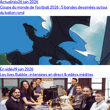
Actualités
26 juin 2026
Coupe du monde de football 2026 : 5 bandes dessinées autour
du ballon rond
En vidéo
19 juin 2026
Les lives Bubble : interviews en direct & vidéos inédites