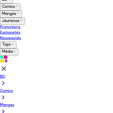
Comics
Mangas
Jeunesse
Promotions
Exclusivités
Nouveautés
Tops
Média
BD
Comics
Mangas