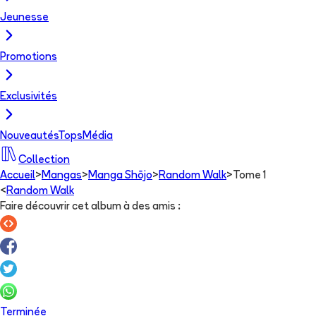
Jeunesse
Promotions
Exclusivités
Nouveautés
Tops
Média
Collection
Accueil
>
Mangas
>
Manga Shōjo
>
Random Walk
>
Tome 1
<
Random Walk
Faire découvrir cet album à des amis
:
Terminée