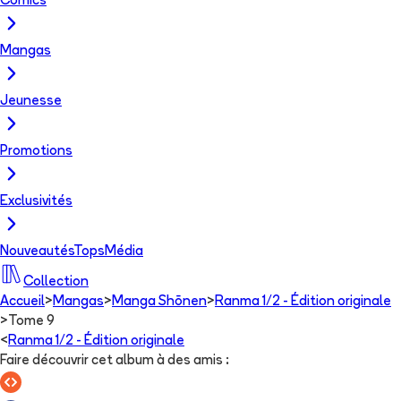
Comics
Mangas
Jeunesse
Promotions
Exclusivités
Nouveautés
Tops
Média
Collection
Accueil
>
Mangas
>
Manga Shōnen
>
Ranma 1/2 - Édition originale
>
Tome 9
<
Ranma 1/2 - Édition originale
Faire découvrir cet album à des amis
: