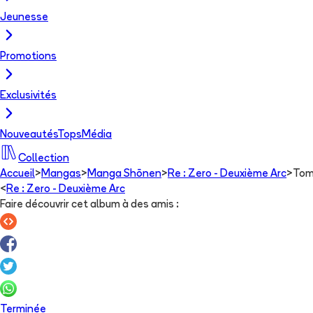
Jeunesse
Promotions
Exclusivités
Nouveautés
Tops
Média
Collection
Accueil
>
Mangas
>
Manga Shōnen
>
Re : Zero - Deuxième Arc
>
Tom
<
Re : Zero - Deuxième Arc
Faire découvrir cet album à des amis
:
Terminée