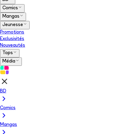
Comics
Mangas
Jeunesse
Promotions
Exclusivités
Nouveautés
Tops
Média
BD
Comics
Mangas