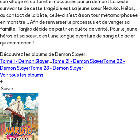
son village et sa famille massacrés par un démon ! La seule
survivante de cette tragédie est sa jeune sœur Nezuko. Hélas,
au contact de la bête, celle-ci s’est à son tour métamorphosée
en monstre... Afin de renverser le processus et de venger sa
famille, Tanjiro décide de partir en quête de vérité. Pour le jeune
héros et sa sœur, c’est une longue aventure de sang et d’acier
qui commence !
Découvrez les albums de
Demon Slayer
:
Tome 1 -
Demon Slayer
...
Tome 21 -
Demon Slayer
Tome 22 -
Demon Slayer
Tome 23 -
Demon Slayer
Voir tous les albums
+
Suivie