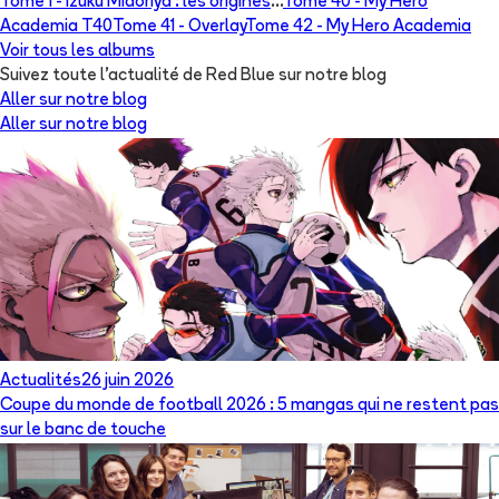
Tome 1 -
Izuku Midoriya : les origines
...
Tome 40 -
My Hero
Academia T40
Tome 41 -
Overlay
Tome 42 -
My Hero Academia
Voir tous les albums
Suivez toute l'actualité de Red Blue sur notre blog
Aller sur notre blog
Aller sur notre blog
Actualités
26 juin 2026
Coupe du monde de football 2026 : 5 mangas qui ne restent pas
sur le banc de touche