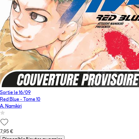
Sortie le
16/09
Red Blue
- Tome
10
A. Namikiri
7,95 €