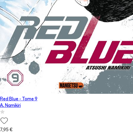
Red Blue
- Tome
9
A. Namikiri
7,95 €