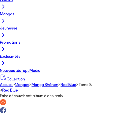
Comics
Mangas
Jeunesse
Promotions
Exclusivités
Nouveautés
Tops
Média
Collection
Accueil
>
Mangas
>
Manga Shōnen
>
Red Blue
>
Tome 8
<
Red Blue
Faire découvrir cet album à des amis
: