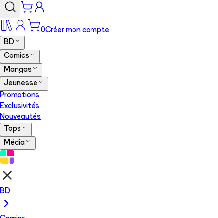
0
Créer mon compte
BD
Comics
Mangas
Jeunesse
Promotions
Exclusivités
Nouveautés
Tops
Média
BD