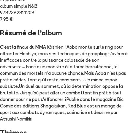
21 janv. 2026
album simple N&B
9782382814208
7,95 €
Résumé de l'album
C'est la finale du MMA Kôshien ! Aoba monte sur le ring pour
affronter Hachiya, mais ses techniques de grappling s'avèrent
inefficaces contre la puissance colossale de son
adversaire... Face à un monstre à la force herculéenne, le
commun des mortels n'a aucune chance.Mais Aoba n'est pas
prêt à céder. Tant qu'il reste conscient... Un mince espoir
subsiste.Un duel au sommet, où la détermination oppose la
brutalité. Jusqu'où peut aller un combattant fin prêt à tout
donner pour ne pas s'effondrer ?Publié dans le magazine Bic
Comic des éditions Shogakukan, Red Blue est un manga de
sport aux combats dynamiques, scénarisé et dessiné par
Atsushi Namikiri.