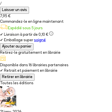
/
Laisser un avis
7,95 €
Commandez-le en ligne maintenant
Expédié sous 5 jours
✔
Livraison à partir de 0,10 €
✔
Emballage super
soigné
Ajouter au panier
Retirez-le gratuitement en librairie
Disponible dans
16
librairie
s
partenaire
s
✔
Retrait et paiement en librairie
Retirer en librairie
Toutes les éditions