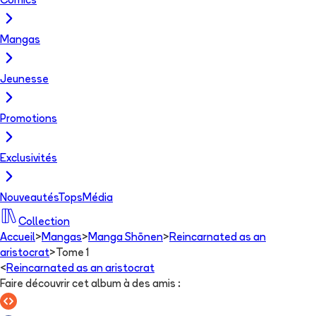
Comics
Mangas
Jeunesse
Promotions
Exclusivités
Nouveautés
Tops
Média
Collection
Accueil
>
Mangas
>
Manga Shōnen
>
Reincarnated as an
aristocrat
>
Tome 1
<
Reincarnated as an aristocrat
Faire découvrir cet album à des amis
: