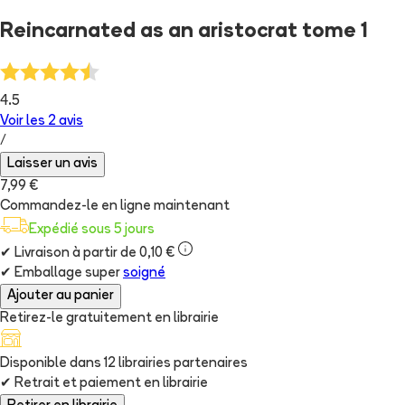
Reincarnated as an aristocrat tome 1
4.5
Voir les
2
avis
/
Laisser un avis
7,99 €
Commandez-le en ligne maintenant
Expédié sous 5 jours
✔
Livraison à partir de 0,10 €
✔
Emballage super
soigné
Ajouter au panier
Retirez-le gratuitement en librairie
Disponible dans
12
librairie
s
partenaire
s
✔
Retrait et paiement en librairie