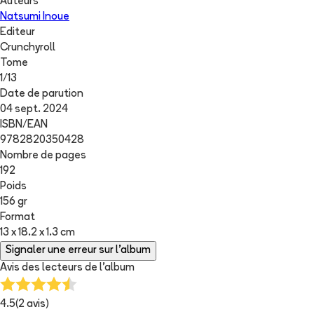
Auteurs
Natsumi Inoue
Editeur
Crunchyroll
Tome
1
/
13
Date de parution
04 sept. 2024
ISBN/EAN
9782820350428
Nombre de pages
192
Poids
156 gr
Format
13 x 18.2 x 1.3 cm
Signaler une erreur sur l'album
Avis des lecteurs de
l'album
4.5
(
2
avis)