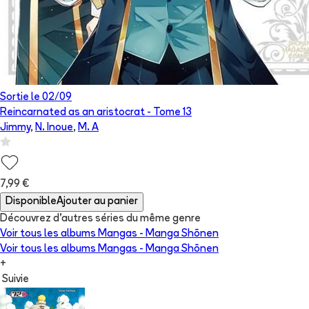
Sortie le
02/09
Reincarnated as an aristocrat
- Tome
13
Jimmy
,
N. Inoue
,
M. A
7,99 €
Disponible
Ajouter au panier
Découvrez d'autres séries du même genre
Voir tous les albums
Mangas - Manga Shōnen
Voir tous les albums
Mangas - Manga Shōnen
+
Suivie