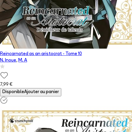
Reincarnated as an aristocrat
- Tome
10
N. Inoue
,
M. A
7,99 €
Disponible
Ajouter au panier