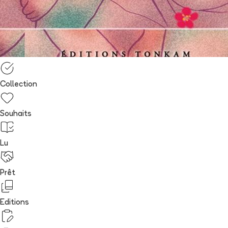
Collection
Souhaits
Lu
Prêt
Editions