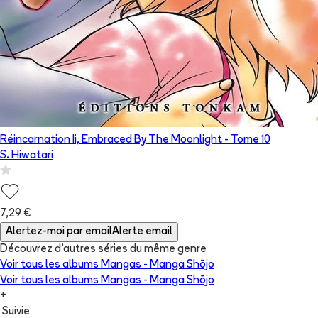
Réincarnation Ii, Embraced By The Moonlight
- Tome
10
S. Hiwatari
7,29 €
Alertez-moi par email
Alerte email
Découvrez d'autres séries du même genre
Voir tous les albums
Mangas - Manga Shōjo
Voir tous les albums
Mangas - Manga Shōjo
+
Suivie