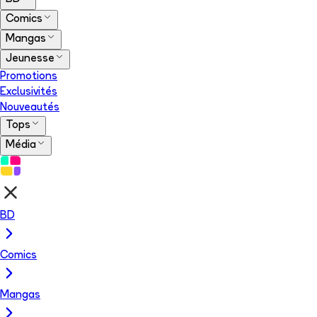
Comics
Mangas
Jeunesse
Promotions
Exclusivités
Nouveautés
Tops
Média
BD
Comics
Mangas