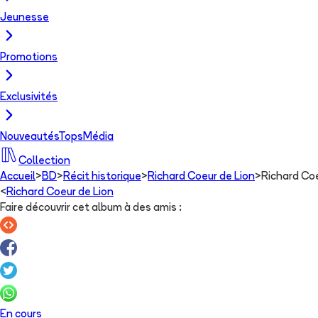
Jeunesse
Promotions
Exclusivités
Nouveautés
Tops
Média
Collection
Accueil
>
BD
>
Récit historique
>
Richard Coeur de Lion
>
Richard Coe
<
Richard Coeur de Lion
Faire découvrir cet album à des amis
:
En cours